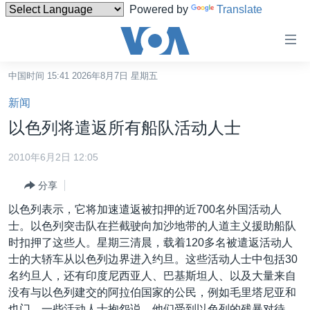
Powered by
Translate
无
障
碍
中国时间 15:41 2026年8月7日 星期五
主页
链
新闻
接
美国
以色列将遣返所有船队活动人士
跳
中国
转
2010年6月2日 12:05
台湾
到
分享
内
港澳
容
以色列表示，它将加速遣返被扣押的近700名外国活动人
国际
跳
士。以色列突击队在拦截驶向加沙地带的人道主义援助船队
转
分类新闻
最新国际新闻
时扣押了这些人。星期三清晨，载着120多名被遣返活动人
到
士的大轿车从以色列边界进入约旦。这些活动人士中包括30
美中关系
印太
经济·金融·贸易
导
名约旦人，还有印度尼西亚人、巴基斯坦人、以及大量来自
航
热点专题
中东
人权·法律·宗教
没有与以色列建交的阿拉伯国家的公民，例如毛里塔尼亚和
跳
也门。一些活动人士抱怨说，他们受到以色列的残暴对待。