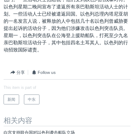
VOA视频
欧洲
科教·文娱·体健
白宫要闻
转
以色列星期二晚间宣布了遣返所有亲巴勒斯坦活动人士的计
到
VOA今日焦点
非洲
军事
国会报道
划。一些活动人士已经被遣返回国。以色列总理内塔尼亚胡
检
的一名发言人说，被释放的人中包括几十名以色列曾威胁要
中文广播
美洲
劳工
美中关系
索
提出起诉的活动分子，因为他们涉嫌攻击以色列突击队员。
全球议题
环境
美国建国250周年
星期一，以色列突击队在公海登上援助船队，打死至少九名
关注我们
亲巴勒斯坦活动分子，其中包括四名土耳其人。以色列的行
埃博拉疫情
动招致国际谴责。
美国之音专访
重要讲话与声明
分享
Follow us
台海两岸关系
其他语言网站
This item is part of
南中国海争端
关注西藏
新闻
中东
关注新疆
相关内容
GEN Z 看美国
白宫支持联合国对以色列袭击船队立场