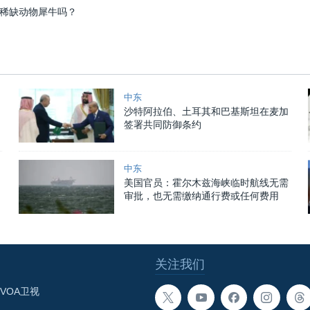
稀缺动物犀牛吗？
中东
沙特阿拉伯、土耳其和巴基斯坦在麦加
签署共同防御条约
中东
美国官员：霍尔木兹海峡临时航线无需
审批，也无需缴纳通行费或任何费用
关注我们
VOA卫视