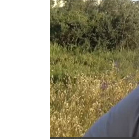
转
VOA今日焦点
非洲
军事
国会报道
到
检
中文广播
美洲
劳工
美中关系
索
全球议题
环境
美国建国250周年
埃博拉疫情
美国之音专访
重要讲话与声明
台海两岸关系
南中国海争端
关注西藏
关注新疆
GEN Z 看美国