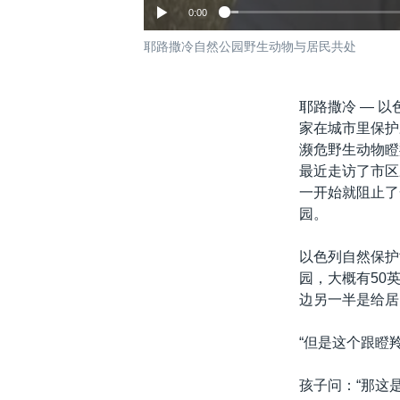
0:00
耶路撒冷自然公园野生动物与居民共处
耶路撒冷 —
以
家在城市里保护
濒危野生动物瞪
最近走访了市区
一开始就阻止了
园。
以色列自然保护
园，大概有50
边另一半是给居
“但是这个跟瞪
孩子问：“那这