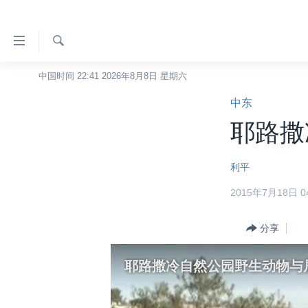
无
障
碍
检
中国时间 22:41 2026年8月8日 星期六
主页
索
链
中东
美国
接
耶路撒
中国
跳
转
台湾
利平
到
港澳
内
2015年7月18日 04
容
国际
跳
分类新闻
分享
最新国际新闻
转
到
美中关系
印太
经济·金融·贸易
耶路撒冷自然公园野生动物与
导
热点专题
中东
人权·法律·宗教
航
跳
VOA视频
欧洲
科教·文娱·体健
白宫要闻