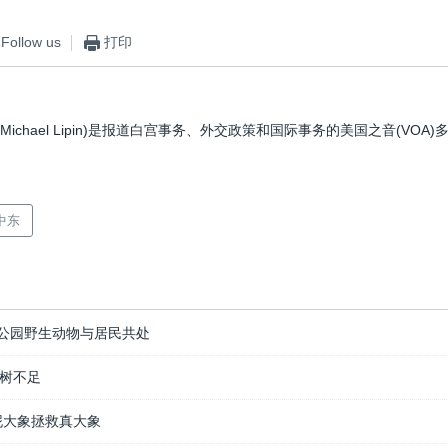
Follow us
打印
(Michael Lipin)是报道白宫事务、外交政策和国际事务的美国之音(VOA
中东
公园野生动物与居民共处
树不足
泥大象拯救真大象