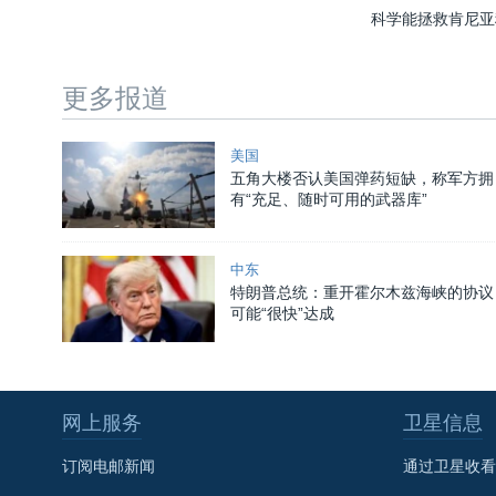
科学能拯救肯尼亚
更多报道
美国
五角大楼否认美国弹药短缺，称军方拥
有“充足、随时可用的武器库”
中东
特朗普总统：重开霍尔木兹海峡的协议
可能“很快”达成
网上服务
卫星信息
订阅电邮新闻
通过卫星收看