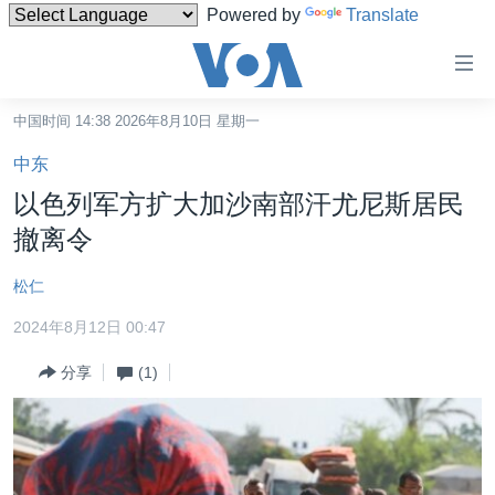
Powered by
Translate
无
障
碍
中国时间 14:38 2026年8月10日 星期一
主页
链
中东
接
美国
以色列军方扩大加沙南部汗尤尼斯居民
跳
中国
撤离令
转
台湾
到
松仁
内
港澳
容
2024年8月12日 00:47
国际
跳
分享
(1)
转
分类新闻
最新国际新闻
到
美中关系
印太
经济·金融·贸易
导
航
热点专题
中东
人权·法律·宗教
跳