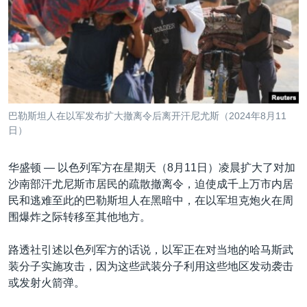
VOA视频
欧洲
科教·文娱·体健
白宫要闻
转
到
VOA今日焦点
非洲
军事
国会报道
检
中文广播
美洲
劳工
美中关系
索
全球议题
环境
美国建国250周年
关注我们
埃博拉疫情
巴勒斯坦人在以军发布扩大撤离令后离开汗尼尤斯（2024年8月11
美国之音专访
日）
重要讲话与声明
华盛顿 —
以色列军方在星期天（8月11日）凌晨扩大了对加
台海两岸关系
沙南部汗尤尼斯市居民的疏散撤离令，迫使成千上万市内居
其他语言网站
民和逃难至此的巴勒斯坦人在黑暗中，在以军坦克炮火在周
南中国海争端
围爆炸之际转移至其他地方。
关注西藏
路透社引述以色列军方的话说，以军正在对当地的哈马斯武
关注新疆
装分子实施攻击，因为这些武装分子利用这些地区发动袭击
GEN Z 看美国
或发射火箭弹。