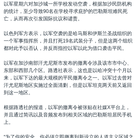
以军星期六对加沙城一所学校发动空袭，根据加沙民防机构
的统计，至少导致90名在学校寻求庇护的巴勒斯坦难民死
亡，从而再次引发国际抗议和谴责。
以色列军方表示，以军空袭的是哈马斯和伊斯兰圣战组织的
一个军事指挥所，并且打死19名武装分子，但是这两个组织
都对此予以否认，并反而指控以军以此为借口袭击平民。
以军在加沙南部汗尤尼斯市发布的撤离令涉及该市市中心、
东部和西部几个区。路透社表示，这也是以哈冲突十个月以
来，以军下达的最大规模的平民撤离令之一。以军过去曾对
汗尤尼斯地区实施过全面清剿，但是以军坦克两天前又返回
到这一地区。
根据路透社的报道，以军的撤离令被张贴在社媒X平台上，
并且通过简讯以及音频发布到相关区域的巴勒斯坦居民手机
上。
“为了你的安全，你必须立即撤离到新设立的人道主义区域之