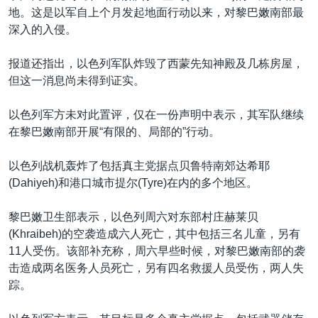
地。这是以军自上个月发起地面行动以来，对黎巴嫩南部最
深入的入侵。
报道还指出，以色列军队炸毁了西蒙先知神殿及几栋房屋，
但这一消息尚未得到证实。
以色列军方未对此置评，仅在一份声明中表示，其军队继续
在黎巴嫩南部开展
“
有限的、局部的”行动。
以色列战机轰炸了包括真主党据点贝鲁特南郊达希耶
(Dahiyeh)和港口城市提尔(Tyre)在内的多个地区。
黎巴嫩卫生部表示，以色列周六对东部村庄赫莱贝
(Khraibeh)的空袭造成六人死亡，其中包括三名儿童，另有
11人受伤。该部补充称，周六早些时候，对黎巴嫩南部的袭
击造成两名医务人员死亡，另有四名救援人员受伤，两人失
踪。