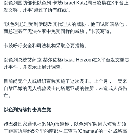
以色列国防部长以色列·卡茨(Israel Katz)周日凌晨在X平台上
发文称，此事
“
越过了所有红线”。
“
以色列总理受到伊朗及其代理人的威胁，他们试图暗杀他，
而总理甚至无法在家中免受同样的威胁，”卡茨写道。
卡茨呼吁安全和司法机构采取必要措施。
以色列总统艾萨克·赫尔佐格(Isaac Herzog)在X平台发文谴责
此事件，并表示正展开调查。
目前尚无个人或组织宣称实施了这次袭击。上个月，一架来
自黎巴嫩的无人机曾袭击内塔尼亚胡的住所，未造成人员伤
亡。
以色列持续打击真主党
黎巴嫩国家通讯社(NNA)报道称，以色列军队周六短暂占领
了距离边境约5公里的南部村庄查马(Chamaa)的一处战略高