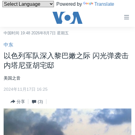
Powered by
Translate
无
障
碍
中国时间 19:48 2026年8月7日 星期五
主页
链
中东
接
美国
以色列军队深入黎巴嫩之际 闪光弹袭击
跳
中国
内塔尼亚胡宅邸
转
台湾
到
美国之音
内
港澳
容
2024年11月17日 16:25
国际
跳
分享
(3)
转
分类新闻
最新国际新闻
到
美中关系
印太
经济·金融·贸易
导
航
热点专题
中东
人权·法律·宗教
跳