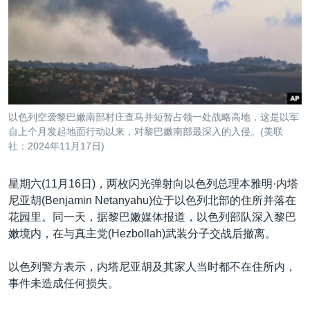
VOA视频
欧洲
科教·文娱·体健
白宫要闻
转
到
VOA今日焦点
非洲
军事
国会报道
检
中文广播
美洲
劳工
美中关系
索
全球议题
环境
美国建国250周年
关注我们
埃博拉疫情
以色列空袭黎巴嫩南部村庄查马并短暂占领一处战略高地，这是以军
美国之音专访
自上个月发起地面行动以来，对黎巴嫩南部最深入的入侵。(美联
社：2024年11月17日)
重要讲话与声明
台海两岸关系
星期六(11月16日)，两枚闪光弹射向以色列总理本雅明·内塔
其他语言网站
尼亚胡(Benjamin Netanyahu)位于以色列北部的住所并落在
南中国海争端
花园里。同一天，据黎巴嫩媒体报道，以色列部队深入黎巴
关注西藏
嫩境内，在与真主党(Hezbollah)武装分子交战后撤离。
关注新疆
以色列警方表示，内塔尼亚胡及其家人当时都不在住所内，
GEN Z 看美国
事件未造成任何损失。