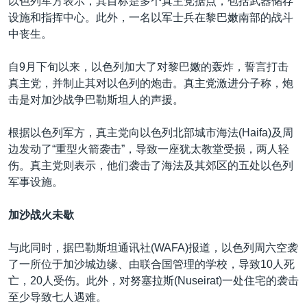
以色列军方表示，其目标是多个真主党据点，包括武器储存
设施和指挥中心。此外，一名以军士兵在黎巴嫩南部的战斗
中丧生。
自9月下旬以来，以色列加大了对黎巴嫩的轰炸，誓言打击
真主党，并制止其对以色列的炮击。真主党激进分子称，炮
击是对加沙战争巴勒斯坦人的声援。
根据以色列军方，真主党向以色列北部城市海法(Haifa)及周
边发动了
“
重型火箭袭击”，导致一座犹太教堂受损，两人轻
伤。真主党则表示，他们袭击了海法及其郊区的五处以色列
军事设施。
加沙战火未歇
与此同时，据巴勒斯坦通讯社(WAFA)报道，以色列周六空袭
了一所位于加沙城边缘、由联合国管理的学校，导致10人死
亡，20人受伤。此外，对努塞拉斯(Nuseirat)一处住宅的袭击
至少导致七人遇难。