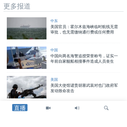
更多报道
中东
美国官员：霍尔木兹海峡临时航线无需
审批，也无需缴纳通行费或任何费用
中国
中国向两名海警追授荣誉称号，证实一
年前自家舰船相撞事件造成人员丧生
美国
美国大使馆谴责胡塞武装对也门政府军
发动致命攻击
直播
中东
以军士兵遇袭身亡后，以色列对黎巴嫩
南部发动空袭，罗马谈判期间停火局势
趋紧