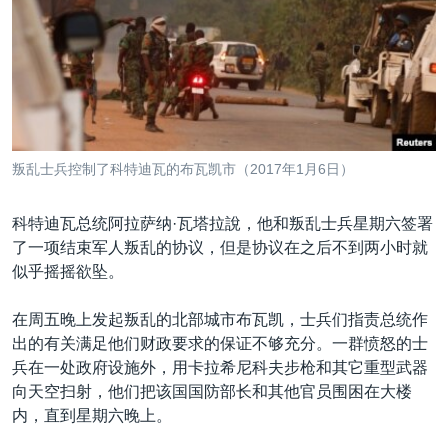
VOA视频
欧洲
科教·文娱·体健
白宫要闻
转
到
VOA今日焦点
非洲
军事
国会报道
检
中文广播
美洲
劳工
美中关系
索
全球议题
环境
美国建国250周年
关注我们
埃博拉疫情
叛乱士兵控制了科特迪瓦的布瓦凯市（2017年1月6日）
美国之音专访
科特迪瓦总统阿拉萨纳·瓦塔拉說，他和叛乱士兵星期六签署
重要讲话与声明
了一项结束军人叛乱的协议，但是协议在之后不到两小时就
台海两岸关系
其他语言网站
似乎摇摇欲坠。
南中国海争端
在周五晚上发起叛乱的北部城市布瓦凯，士兵们指责总统作
关注西藏
出的有关满足他们财政要求的保证不够充分。一群愤怒的士
兵在一处政府设施外，用卡拉希尼科夫步枪和其它重型武器
关注新疆
向天空扫射，他们把该国国防部长和其他官员围困在大楼
GEN Z 看美国
内，直到星期六晚上。