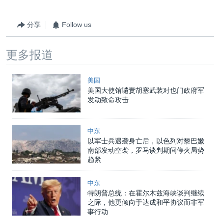
分享
Follow us
更多报道
美国
美国大使馆谴责胡塞武装对也门政府军
发动致命攻击
中东
以军士兵遇袭身亡后，以色列对黎巴嫩
南部发动空袭，罗马谈判期间停火局势
趋紧
中东
特朗普总统：在霍尔木兹海峡谈判继续
之际，他更倾向于达成和平协议而非军
事行动