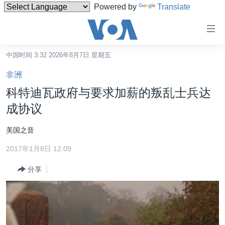
Powered by
Translate
无
障
碍
中国时间 3:32 2026年8月7日 星期五
主页
链
非洲
接
美国
科特迪瓦政府与要求加薪的叛乱士兵达
跳
中国
成协议
转
台湾
到
美国之音
内
港澳
容
2017年1月8日 12:09
国际
跳
分享
转
分类新闻
最新国际新闻
到
美中关系
印太
经济·金融·贸易
导
航
热点专题
中东
人权·法律·宗教
跳