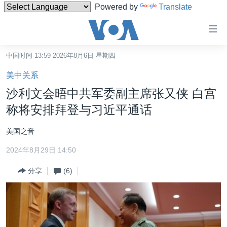
Powered by
Translate
无
障
碍
中国时间 13:59 2026年8月6日 星期四
主页
链
美中关系
接
美国
沙利文会晤中共军委副主席张又侠 白宫
跳
中国
称将安排拜登与习近平通话
转
台湾
到
美国之音
内
港澳
容
2024年8月29日 14:50
国际
跳
分享
(6)
转
分类新闻
最新国际新闻
到
美中关系
印太
经济·金融·贸易
导
航
热点专题
中东
人权·法律·宗教
跳