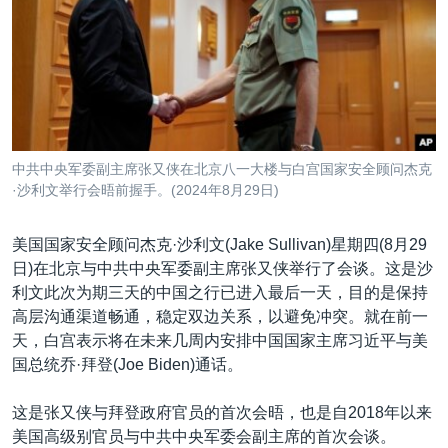
VOA视频
欧洲
科教·文娱·体健
白宫要闻
转
到
VOA今日焦点
非洲
军事
国会报道
检
中文广播
美洲
劳工
美中关系
索
全球议题
环境
美国建国250周年
关注我们
埃博拉疫情
中共中央军委副主席张又侠在北京八一大楼与白宫国家安全顾问杰克
美国之音专访
·沙利文举行会晤前握手。(2024年8月29日)
重要讲话与声明
美国国家安全顾问杰克·沙利文(Jake Sullivan)星期四(8月29
台海两岸关系
日)在北京与中共中央军委副主席张又侠举行了会谈。这是沙
其他语言网站
利文此次为期三天的中国之行已进入最后一天，目的是保持
南中国海争端
高层沟通渠道畅通，稳定双边关系，以避免冲突。就在前一
关注西藏
天，白宫表示将在未来几周内安排中国国家主席习近平与美
国总统乔·拜登(Joe Biden)通话。
关注新疆
GEN Z 看美国
这是张又侠与拜登政府官员的首次会晤，也是自2018年以来
美国高级别官员与中共中央军委会副主席的首次会谈。