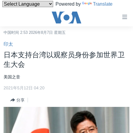
Powered by
Translate
无
障
碍
中国时间 2:53 2026年8月7日 星期五
主页
链
印太
接
美国
日本支持台湾以观察员身份参加世界卫
跳
中国
生大会
转
台湾
到
美国之音
内
港澳
容
2021年5月12日 04:20
国际
跳
分享
转
分类新闻
最新国际新闻
到
美中关系
印太
经济·金融·贸易
导
航
热点专题
中东
人权·法律·宗教
跳