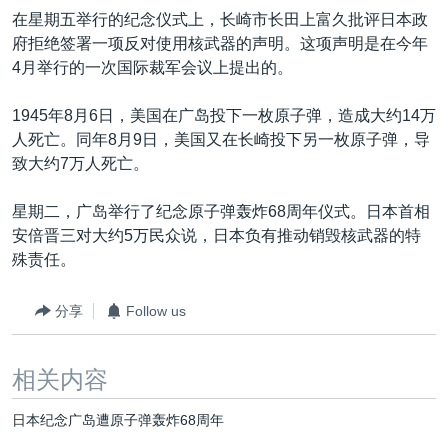
VOA视频
欧洲
科教·文娱·体健
白宫要闻
转
在星期五举行的纪念仪式上，长崎市长田上富久批评日本政
到
VOA今日焦点
府拒绝签署一项反对使用核武器的声明。这项声明是在今年
非洲
军事
国会报道
检
4月举行的一次国际裁军会议上提出的。
中文广播
美洲
劳工
美中关系
索
1945年8月6日，美国在广岛投下一枚原子弹，造成大约14万
全球议题
环境
美国建国250周年
关注我们
人死亡。同年8月9日，美国又在长崎投下另一枚原子弹，导
埃博拉疫情
致大约7万人死亡。
美国之音专访
星期二，广岛举行了纪念原子弹轰炸68周年仪式。日本首相
重要讲话与声明
安倍晋三对大约5万民众说，日本负有推动销毁核武器的特
殊责任。
台海两岸关系
其他语言网站
南中国海争端
分享
Follow us
关注西藏
关注新疆
相关内容
GEN Z 看美国
日本纪念广岛遭原子弹轰炸68周年