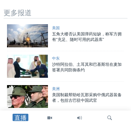
更多报道
美国
五角大楼否认美国弹药短缺，称军方拥
有“充足、随时可用的武器库”
中东
沙特阿拉伯、土耳其和巴基斯坦在麦加
签署共同防御条约
美洲
美国制裁帮助哈瓦那采购中俄武器装备
者，包括古巴驻中国武官
直播
中东
特朗普总统：重开霍尔木兹海峡的协议
可能“很快”达成