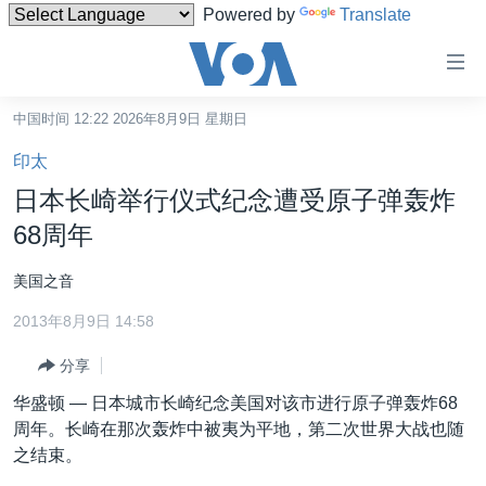
Powered by
Translate
无
障
碍
中国时间 12:22 2026年8月9日 星期日
主页
链
印太
接
美国
日本长崎举行仪式纪念遭受原子弹轰炸
跳
中国
68周年
转
台湾
到
美国之音
内
港澳
容
2013年8月9日 14:58
国际
跳
分享
转
分类新闻
最新国际新闻
到
华盛顿 —
日本城市长崎纪念美国对该市进行原子弹轰炸68
美中关系
印太
经济·金融·贸易
导
周年。长崎在那次轰炸中被夷为平地，第二次世界大战也随
航
热点专题
之结束。
中东
人权·法律·宗教
跳