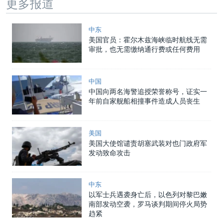
更多报道
中东
美国官员：霍尔木兹海峡临时航线无需
审批，也无需缴纳通行费或任何费用
中国
中国向两名海警追授荣誉称号，证实一
年前自家舰船相撞事件造成人员丧生
美国
美国大使馆谴责胡塞武装对也门政府军
发动致命攻击
中东
以军士兵遇袭身亡后，以色列对黎巴嫩
南部发动空袭，罗马谈判期间停火局势
趋紧