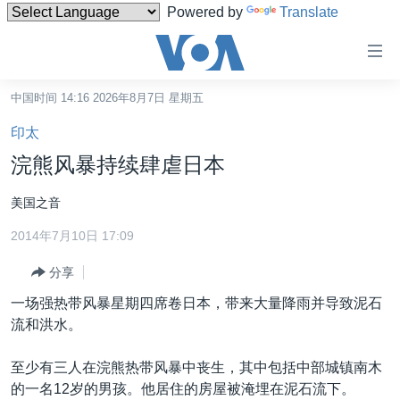
Powered by
Translate
无
障
碍
中国时间 14:16 2026年8月7日 星期五
主页
链
印太
接
美国
浣熊风暴持续肆虐日本
跳
中国
转
美国之音
台湾
到
2014年7月10日 17:09
内
港澳
容
分享
国际
跳
一场强热带风暴星期四席卷日本，带来大量降雨并导致泥石
转
分类新闻
最新国际新闻
流和洪水。
到
美中关系
印太
经济·金融·贸易
导
至少有三人在浣熊热带风暴中丧生，其中包括中部城镇南木
航
热点专题
中东
人权·法律·宗教
的一名12岁的男孩。他居住的房屋被淹埋在泥石流下。
跳