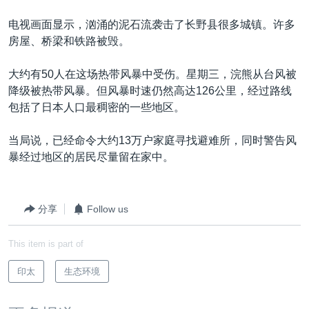
VOA视频
欧洲
科教·文娱·体健
白宫要闻
转
电视画面显示，汹涌的泥石流袭击了长野县很多城镇。许多
到
VOA今日焦点
非洲
军事
国会报道
房屋、桥梁和铁路被毁。
检
中文广播
美洲
劳工
美中关系
索
大约有50人在这场热带风暴中受伤。星期三，浣熊从台风被
全球议题
环境
美国建国250周年
降级被热带风暴。但风暴时速仍然高达126公里，经过路线
关注我们
埃博拉疫情
包括了日本人口最稠密的一些地区。
美国之音专访
当局说，已经命令大约13万户家庭寻找避难所，同时警告风
重要讲话与声明
暴经过地区的居民尽量留在家中。
台海两岸关系
其他语言网站
南中国海争端
分享
Follow us
关注西藏
This item is part of
关注新疆
印太
生态环境
GEN Z 看美国