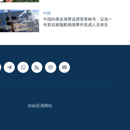
中国
中国向两名海警追授荣誉称号，证实一
年前自家舰船相撞事件造成人员丧生
自由亚洲网站