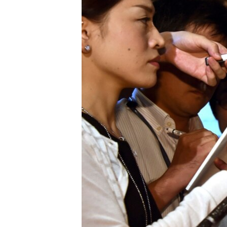
转
VOA今日焦点
非洲
军事
国会报道
到
检
中文广播
美洲
劳工
美中关系
索
全球议题
环境
美国建国250周年
埃博拉疫情
美国之音专访
重要讲话与声明
台海两岸关系
南中国海争端
关注西藏
关注新疆
GEN Z 看美国