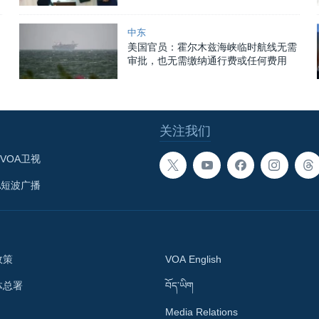
中东
美国官员：霍尔木兹海峡临时航线无需
审批，也无需缴纳通行费或任何费用
关注我们
VOA卫视
A短波广播
政策
VOA English
体总署
བོད་ཡིག
Media Relations