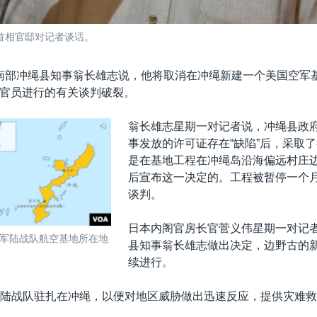
首相官邸对记者谈话。
南部冲绳县知事翁长雄志说，他将取消在冲绳新建一个美国空军
官员进行的有关谈判破裂。
翁长雄志星期一对记者说，冲绳县政
事发放的许可证存在“缺陷”后，采取
是在基地工程在冲绳岛沿海偏远村庄
后宣布这一决定的。工程被暂停一个
谈判。
日本内阁官房长官菅义伟星期一对记
军陆战队航空基地所在地
县知事翁长雄志做出决定，边野古的
续进行。
国海军陆战队驻扎在冲绳，以便对地区威胁做出迅速反应，提供灾难