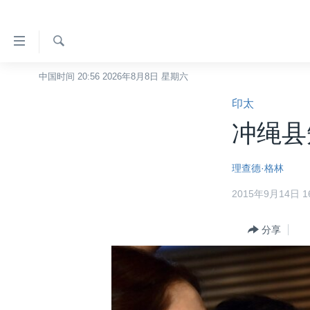
无
障
碍
检
中国时间 20:56 2026年8月8日 星期六
主页
索
链
印太
美国
接
冲绳县
中国
跳
转
台湾
理查德·格林
到
港澳
内
2015年9月14日 16
容
国际
跳
分类新闻
分享
最新国际新闻
转
到
美中关系
印太
经济·金融·贸易
导
热点专题
中东
人权·法律·宗教
航
跳
VOA视频
欧洲
科教·文娱·体健
白宫要闻