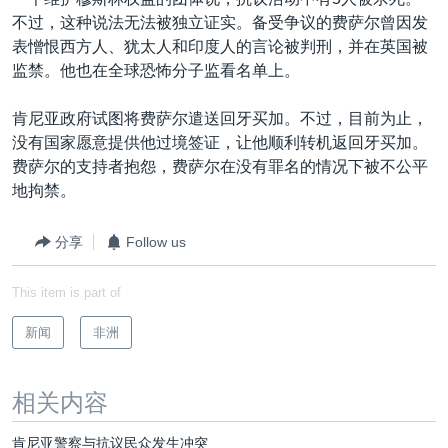
VOA视频
欧洲
科教·文娱·体健
白宫要闻
转
不过，这种说法无法被独立证实。备受争议的费萨尔曾因发
到
VOA今日焦点
非洲
军事
国会报道
表憎恨西方人、犹太人和印度人的言论被判刑，并在英国被
检
监禁。他也在全球恐怖分子监看名单上。
中文广播
美洲
劳工
美中关系
索
全球议题
环境
美国建国250周年
肯尼亚政府试图将费萨尔遣送回牙买加。不过，目前为止，
关注我们
没有国家愿意提供他过境签证，让他顺利转机返回牙买加。
埃博拉疫情
费萨尔的支持者抱怨，费萨尔在没有罪名的情况下被不公平
美国之音专访
地拘禁。
重要讲话与声明
分享
Follow us
台海两岸关系
其他语言网站
This item is part of
南中国海争端
关注西藏
新闻
非洲
关注新疆
相关内容
GEN Z 看美国
肯尼亚警察与抗议民众发生冲突