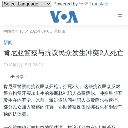
Powered by
Translate
无
障
碍
中国时间 18:34 2026年8月6日 星期四
主页
链
新闻
接
美国
肯尼亚警察与抗议民众发生冲突2人死亡
跳
中国
转
2010年1月15日 22:26
台湾
到
分享
内
港澳
容
肯尼亚警察向抗议民众开枪，打死2人。这些抗议民众反对
国际
跳
警方拘留牙买加出生的穆斯林神职人员费萨尔。冲突星期五
转
分类新闻
最新国际新闻
发生在内罗毕。此前，激进派访问神职人员费萨尔被逮捕。
到
部分民众加入警察的阵容，协助警察反击投掷石头和砸毁车
美中关系
印太
经济·金融·贸易
导
辆的抗议者。
航
热点专题
中东
人权·法律·宗教
跳
一个维护穆斯林权益的团体说，抗议活动中有5人被杀死。