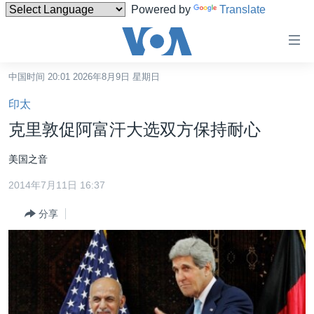
Powered by
Translate
无
障
碍
中国时间 20:01 2026年8月9日 星期日
主页
链
印太
接
美国
克里敦促阿富汗大选双方保持耐心
跳
中国
转
美国之音
台湾
到
2014年7月11日 16:37
内
港澳
容
分享
国际
跳
转
分类新闻
最新国际新闻
到
美中关系
印太
经济·金融·贸易
导
航
热点专题
中东
人权·法律·宗教
跳