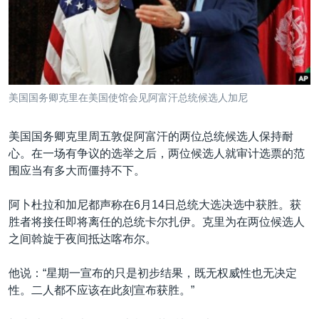
VOA视频
欧洲
科教·文娱·体健
白宫要闻
转
到
VOA今日焦点
非洲
军事
国会报道
检
中文广播
美洲
劳工
美中关系
索
全球议题
环境
美国建国250周年
关注我们
美国国务卿克里在美国使馆会见阿富汗总统候选人加尼
埃博拉疫情
美国之音专访
美国国务卿克里周五敦促阿富汗的两位总统候选人保持耐
心。在一场有争议的选举之后，两位候选人就审计选票的范
重要讲话与声明
围应当有多大而僵持不下。
台海两岸关系
其他语言网站
阿卜杜拉和加尼都声称在6月14日总统大选决选中获胜。获
南中国海争端
胜者将接任即将离任的总统卡尔扎伊。克里为在两位候选人
关注西藏
之间斡旋于夜间抵达喀布尔。
关注新疆
他说：“星期一宣布的只是初步结果，既无权威性也无决定
GEN Z 看美国
性。二人都不应该在此刻宣布获胜。”