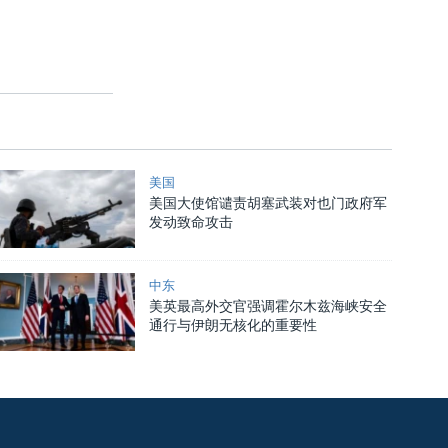
美国
美国大使馆谴责胡塞武装对也门政府军
发动致命攻击
中东
美英最高外交官强调霍尔木兹海峡安全
通行与伊朗无核化的重要性