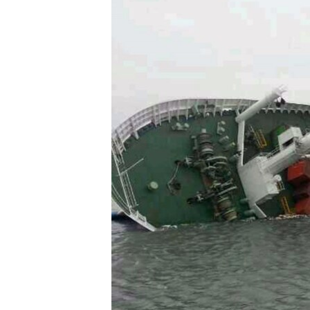
转
VOA今日焦点
非洲
军事
国会报道
到
检
中文广播
美洲
劳工
美中关系
索
全球议题
环境
美国建国250周年
埃博拉疫情
美国之音专访
重要讲话与声明
台海两岸关系
南中国海争端
关注西藏
关注新疆
GEN Z 看美国