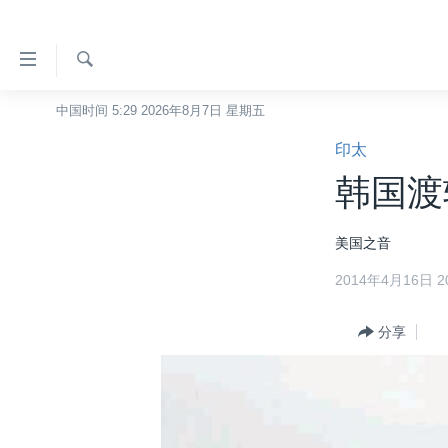
无
障
碍
检
中国时间 5:29 2026年8月7日 星期五
主页
索
链
印太
美国
接
韩国渡
中国
跳
转
台湾
美国之音
到
港澳
内
2014年4月16日 20
容
国际
跳
分类新闻
分享
最新国际新闻
转
到
美中关系
印太
经济·金融·贸易
导
热点专题
中东
人权·法律·宗教
航
跳
VOA视频
欧洲
科教·文娱·体健
白宫要闻