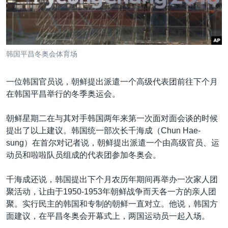
VOA视频
欧洲
科教·文娱·体健
白宫要闻
转
到
VOA今日焦点
非洲
军事
国会报道
检
中文广播
美洲
劳工
美中关系
索
韩国平昌冬奥会体育场
全球议题
环境
美国建国250周年
关注我们
埃博拉疫情
一位韩国官员说，朝鲜提出派遣一个高级代表团前往下个月
在韩国平昌举行的冬季奥运会。
美国之音专访
重要讲话与声明
朝鲜星期二在与其对手韩国两年来第一次面对面会谈的时候
提出了以上建议。韩国统一部次长千海成（Chun Hae-
台海两岸关系
其他语言网站
sung）在首尔对记者说，朝鲜提出派遣一个由高级官员、运
南中国海争端
动员和啦啦队员组成的代表团参加冬奥会。
关注西藏
千海成还说，韩国提出下个月农历年期间再举办一次家人团
关注新疆
聚活动，让由于1950-1953年朝鲜战争而天各一方的亲人团
聚。实行民主的韩国和专制的朝鲜一直对立。他说，韩国方
GEN Z 看美国
面建议，在平昌冬奥会开幕式上，两国运动员一起入场。