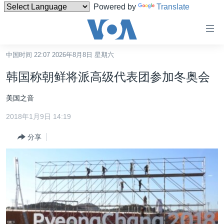
Powered by
Translate
无
障
碍
中国时间 22:07 2026年8月8日 星期六
主页
链
韩国称朝鲜将派高级代表团参加冬奥会
接
美国
跳
美国之音
中国
转
2018年1月9日 14:19
台湾
到
内
分享
港澳
容
国际
跳
转
分类新闻
最新国际新闻
到
美中关系
印太
经济·金融·贸易
导
航
热点专题
中东
人权·法律·宗教
跳