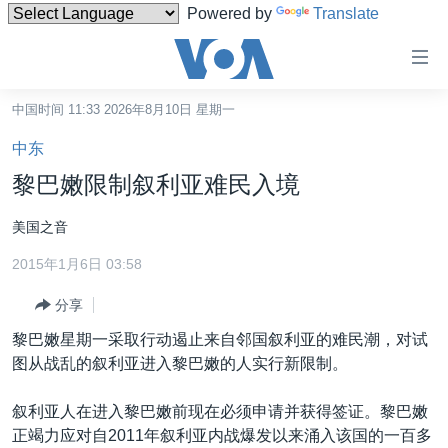
Powered by
Translate
无
障
碍
中国时间 11:33 2026年8月10日 星期一
主页
链
中东
接
美国
黎巴嫩限制叙利亚难民入境
跳
中国
转
美国之音
台湾
到
2015年1月6日 03:58
内
港澳
容
分享
国际
跳
黎巴嫩星期一采取行动遏止来自邻国叙利亚的难民潮，对试
转
分类新闻
最新国际新闻
图从战乱的叙利亚进入黎巴嫩的人实行新限制。
到
美中关系
印太
经济·金融·贸易
导
叙利亚人在进入黎巴嫩前现在必须申请并获得签证。黎巴嫩
航
热点专题
中东
人权·法律·宗教
正竭力应对自2011年叙利亚内战爆发以来涌入该国的一百多
跳