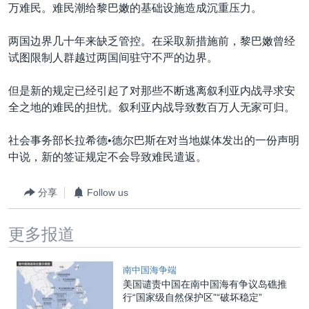
VOA视频
欧洲
科教·文娱·体健
白宫要闻
万难民。难民潮给黎巴嫩的基础设施造成沉重压力。
转
到
VOA今日焦点
非洲
军事
国会报道
两国边界几十年来缺乏管控。在采取新措施前，黎巴嫩曾经
检
中文广播
美洲
劳工
美中关系
试图限制人群越过两国间驻守不严的边界。
索
全球议题
环境
美国建国250周年
但是新的规定已经引起了对那些不断逃离叙利亚内战寻求安
关注我们
埃博拉疫情
全之地的难民的担忧。叙利亚内战导致数百万人无家可归。
美国之音专访
社会事务部长拉希德•德尔巴斯在对当地媒体发出的一份声明
重要讲话与声明
中说，新的签证规定不会导致难民遣返。
台海两岸关系
其他语言网站
分享
Follow us
南中国海争端
关注西藏
更多报道
关注新疆
南中国海争端
GEN Z 看美国
美国谴责中国在南中国海有争议岛礁推
行“国家级自然保护区”“破坏稳定”