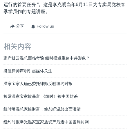
运行的首要任务 ”。这是李克明当年6月11日为专卖局党校春
季学员作的专题讲座。
分享
Follow us
相关内容
家产疑云温总面临考验 纽时报道重创中共形象？
挺温律师声明引起媒体关注
温家宝家人确已委托律师反驳纽约时报
披露温家宝家族暴富 《纽时》被中国封杀
纽时曝温总家族财富，鲍彤吁温总出面澄清
纽约时报曝光温家宝家族资产后遭中国当局封网