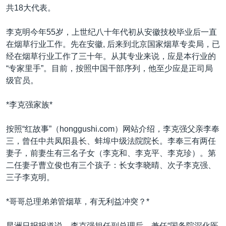
共18大代表。
李克明今年55岁，上世纪八十年代初从安徽技校毕业后一直
在烟草行业工作。先在安徽, 后来到北京国家烟草专卖局，已
经在烟草行业工作了三十年。从其专业来说，应是本行业的
“专家里手”。目前，按照中国干部序列，他至少应是正司局
级官员。
*李克强家族*
按照“红故事”（honggushi.com）网站介绍，李克强父亲李奉
三，曾任中共凤阳县长、蚌埠中级法院院长。李奉三有两任
妻子，前妻生有三名子女（李克和、李克平、李克珍）。第
二任妻子曹立俊也有三个孩子：长女李晓晴、次子李克强、
三子李克明。
*哥哥总理弟弟管烟草，有无利益冲突？*
星洲日报报道说，李克强担任副总理后，兼任“国务院深化医