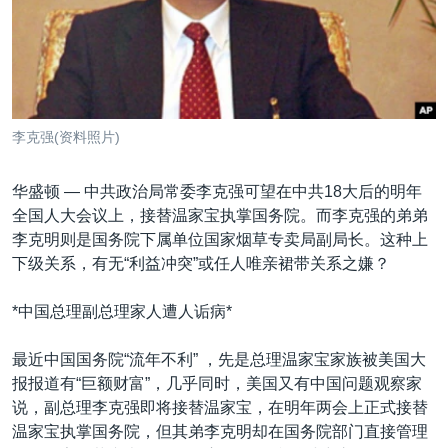
VOA视频
欧洲
科教·文娱·体健
白宫要闻
转
到
VOA今日焦点
非洲
军事
国会报道
检
中文广播
美洲
劳工
美中关系
索
全球议题
环境
美国建国250周年
关注我们
李克强(资料照片)
埃博拉疫情
美国之音专访
华盛顿 —
中共政治局常委李克强可望在中共18大后的明年
全国人大会议上，接替温家宝执掌国务院。而李克强的弟弟
重要讲话与声明
李克明则是国务院下属单位国家烟草专卖局副局长。这种上
台海两岸关系
下级关系，有无“利益冲突”或任人唯亲裙带关系之嫌？
其他语言网站
南中国海争端
*中国总理副总理家人遭人诟病*
关注西藏
最近中国国务院“流年不利” ，先是总理温家宝家族被美国大
关注新疆
报报道有“巨额财富”，几乎同时，美国又有中国问题观察家
GEN Z 看美国
说，副总理李克强即将接替温家宝，在明年两会上正式接替
温家宝执掌国务院，但其弟李克明却在国务院部门直接管理