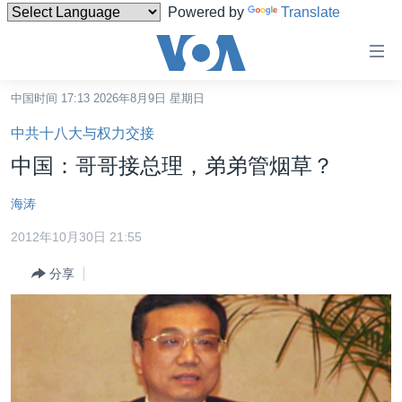
Powered by
Translate
无
障
碍
中国时间 17:13 2026年8月9日 星期日
主页
链
中共十八大与权力交接
接
美国
中国：哥哥接总理，弟弟管烟草？
跳
中国
转
海涛
台湾
到
2012年10月30日 21:55
内
港澳
容
分享
国际
跳
转
分类新闻
最新国际新闻
到
美中关系
印太
经济·金融·贸易
导
航
热点专题
中东
人权·法律·宗教
跳