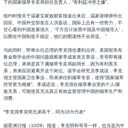
下的国家烟草专卖局担任负责人，“有利益冲突之嫌”。
纽约时报关于温家宝家族财富报道出来后，温家请律师作出
回应。中国外交部发言人洪磊说，国际上总有一些势力，不
甘心看到中国发展强大，’千方百计抹黑中国及中国领导人’，
以图在中国制造不稳定，他们的图谋绝不会得逞。 ”
与此同时，即将出任总理的李克强也遭到点评。美国智库布
鲁金斯学会的中国问题观察家李成发表文章说，哥哥即将接
位总理，弟弟是其下属烟草专卖局副局长，因为有利害关
系，弟弟应回避离开这个岗位。该学会研究员李成说，李克
强主管国家卫生事业，而弟弟任职烟草专卖，使得“国家烟草
控管更为艰难”。李成还说，李克强在烟草事业里的个人/家
族关系，可能使其无法真正有效监督管理中国的烟草生产和
消费。
*李克强李克明兄弟高干，同为18大代表*
据星洲日报（10/28）报道，李克明和哥哥一样，也当选为中