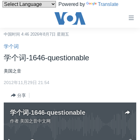
Powered by
Translate
无
障
碍
中国时间 4:46 2026年8月7日 星期五
主页
链
学个词
接
美国
学个词-1646-questionable
跳
中国
转
美国之音
台湾
到
2012年11月29日 21:54
内
港澳
容
分享
国际
跳
转
分类新闻
最新国际新闻
学个词-1646-questionable
到
美中关系
印太
经济·金融·贸易
作者
美国之音中文网
导
没有媒体可用资源
航
热点专题
中东
人权·法律·宗教
跳