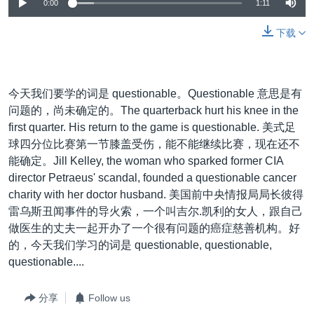
VOA视频
0:00
1:11
欧洲
科教·文娱·体健
白宫要闻
转
到
VOA今日焦点
非洲
军事
国会报道
下载
检
中文广播
美洲
劳工
美中关系
索
全球议题
环境
美国建国250周年
关注我们
今天我们要学的词是 questionable。Questionable 意思是有
埃博拉疫情
问题的，尚未确定的。The quarterback hurt his knee in the
first quarter. His return to the game is questionable. 美式足
美国之音专访
球四分位比赛第一节膝盖受伤，能不能继续比赛，现在还不
重要讲话与声明
能确定。Jill Kelley, the woman who sparked former CIA
director Petraeus' scandal, founded a questionable cancer
台海两岸关系
其他语言网站
charity with her doctor husband. 美国前中央情报局局长彼得
南中国海争端
雷乌斯丑闻事件的导火索，一个叫吉尔.凯利的女人，跟自己
做医生的丈夫一起开办了一个很有问题的癌症慈善机构。好
关注西藏
的，今天我们学习的词是 questionable, questionable,
关注新疆
questionable....
GEN Z 看美国
分享
Follow us