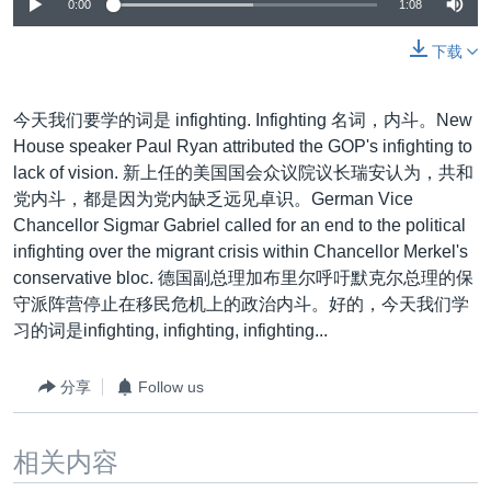
VOA视频
0:00
1:08
欧洲
科教·文娱·体健
白宫要闻
转
到
VOA今日焦点
非洲
军事
国会报道
下载
检
中文广播
美洲
劳工
美中关系
索
今天我们要学的词是 infighting. Infighting 名词，内斗。New
全球议题
环境
美国建国250周年
关注我们
House speaker Paul Ryan attributed the GOP's infighting to
埃博拉疫情
lack of vision. 新上任的美国国会众议院议长瑞安认为，共和
党内斗，都是因为党内缺乏远见卓识。German Vice
美国之音专访
Chancellor Sigmar Gabriel called for an end to the political
重要讲话与声明
infighting over the migrant crisis within Chancellor Merkel's
conservative bloc. 德国副总理加布里尔呼吁默克尔总理的保
台海两岸关系
其他语言网站
守派阵营停止在移民危机上的政治内斗。好的，今天我们学
南中国海争端
习的词是infighting, infighting, infighting...
关注西藏
分享
Follow us
关注新疆
GEN Z 看美国
相关内容