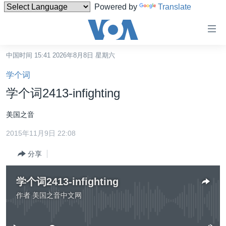
Powered by
Translate
无
障
碍
中国时间 15:41 2026年8月8日 星期六
主页
链
学个词
接
美国
学个词2413-infighting
跳
中国
转
美国之音
台湾
到
2015年11月9日 22:08
内
港澳
容
分享
国际
跳
转
分类新闻
最新国际新闻
学个词2413-infighting
到
美中关系
印太
经济·金融·贸易
作者
美国之音中文网
导
没有媒体可用资源
航
热点专题
中东
人权·法律·宗教
跳