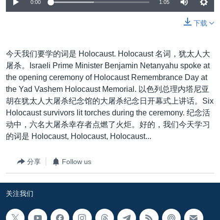
VOA视频
0:00
1:05
欧洲
科教·文娱·体健
白宫要闻
转
到
VOA今日焦点
非洲
军事
国会报道
下载
检
中文广播
美洲
劳工
美中关系
索
今天我们要学的词是 Holocaust. Holocaust 名词，犹太人大
全球议题
环境
美国建国250周年
关注我们
屠杀。Israeli Prime Minister Benjamin Netanyahu spoke at
埃博拉疫情
the opening ceremony of Holocaust Remembrance Day at
the Yad Vashem Holocaust Memorial. 以色列总理内塔尼亚
美国之音专访
胡在犹太人大屠杀纪念馆的大屠杀纪念日开幕式上讲话。Six
重要讲话与声明
Holocaust survivors lit torches during the ceremony. 纪念活
动中，六名大屠杀幸存者点燃了火炬。好的，我们今天学习
台海两岸关系
其他语言网站
的词是 Holocaust, Holocaust, Holocaust...
南中国海争端
分享
Follow us
关注西藏
关注新疆
关注我们
GEN Z 看美国