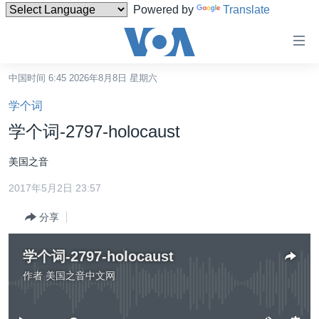
Powered by
Translate
无
障
碍
中国时间 6:45 2026年8月8日 星期六
主页
链
学个词
接
美国
学个词-2797-holocaust
跳
中国
转
美国之音
台湾
到
2017年5月2日 23:57
内
港澳
容
分享
国际
跳
转
分类新闻
最新国际新闻
学个词-2797-holocaust
到
美中关系
印太
经济·金融·贸易
作者
美国之音中文网
导
没有媒体可用资源
航
热点专题
中东
人权·法律·宗教
跳