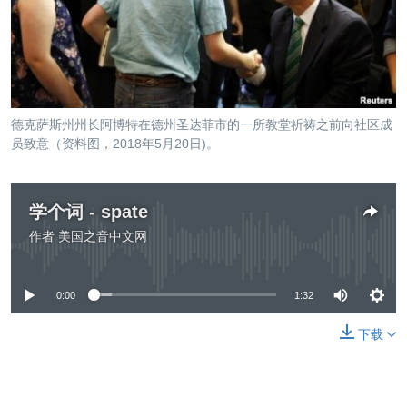
VOA视频
欧洲
科教·文娱·体健
白宫要闻
转
到
VOA今日焦点
非洲
军事
国会报道
检
中文广播
美洲
劳工
美中关系
索
全球议题
环境
美国建国250周年
关注我们
德克萨斯州州长阿博特在德州圣达菲市的一所教堂祈祷之前向社区成
埃博拉疫情
员致意（资料图，2018年5月20日)。
美国之音专访
重要讲话与声明
学个词 - spate
台海两岸关系
作者
美国之音中文网
其他语言网站
没有媒体可用资源
南中国海争端
0:00
1:32
关注西藏
关注新疆
下载
GEN Z 看美国