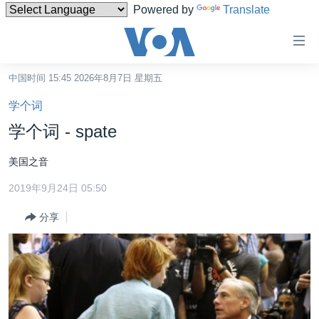
Powered by
Translate
无
障
碍
中国时间 15:45 2026年8月7日 星期五
主页
链
学个词
接
美国
学个词 - spate
跳
中国
转
美国之音
台湾
到
2019年9月24日 05:50
内
港澳
容
分享
国际
跳
转
分类新闻
最新国际新闻
到
美中关系
印太
经济·金融·贸易
导
航
热点专题
中东
人权·法律·宗教
跳