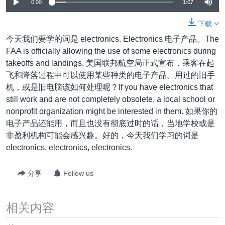
VOA视频
0:00
1:07
欧洲
科教·文娱·体健
白宫要闻
转
到
VOA今日焦点
非洲
军事
国会报道
下载
检
今天我们要学的词是 electronics. Electronics 电子产品。The
中文广播
美洲
劳工
美中关系
索
FAA is officially allowing the use of some electronics during
全球议题
环境
美国建国250周年
takeoffs and landings. 美国联邦航空局正式宣布，乘客在起
关注我们
飞和降落过程中可以使用某些种类的电子产品。用过的旧手
埃博拉疫情
机，或是旧电脑该如何处理呢？If you have electronics that
美国之音专访
still work and are not completely obsolete, a local school or
nonprofit organization might be interested in them. 如果你的
重要讲话与声明
电子产品还能用，而且也没有彻底过时的话，当地学校或是
台海两岸关系
其他语言网站
非盈利机构可能会感兴趣。好的，今天我们学习的词是
electronics, electronics, electronics.
南中国海争端
关注西藏
分享
Follow us
关注新疆
GEN Z 看美国
相关内容