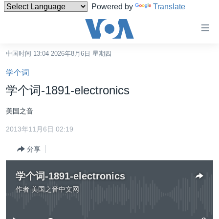
Powered by
Translate
无
障
碍
中国时间 13:04 2026年8月6日 星期四
主页
链
学个词
接
美国
学个词-1891-electronics
跳
中国
转
美国之音
台湾
到
2013年11月6日 02:19
内
港澳
容
分享
国际
跳
转
分类新闻
最新国际新闻
学个词-1891-electronics
到
美中关系
印太
经济·金融·贸易
作者
美国之音中文网
导
没有媒体可用资源
航
热点专题
中东
人权·法律·宗教
跳