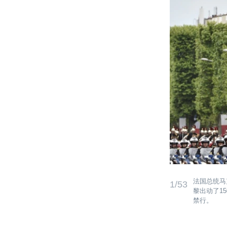
法国总统马
1/53
黎出动了1
禁行。