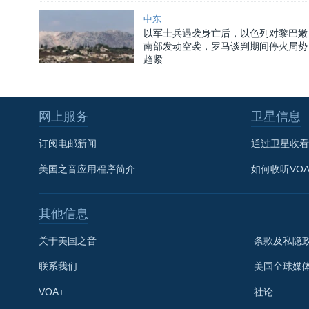
中东
以军士兵遇袭身亡后，以色列对黎巴嫩
南部发动空袭，罗马谈判期间停火局势
趋紧
网上服务
卫星信息
订阅电邮新闻
通过卫星收看
美国之音应用程序简介
如何收听VO
其他信息
关于美国之音
条款及私隐
联系我们
美国全球媒
VOA+
社论