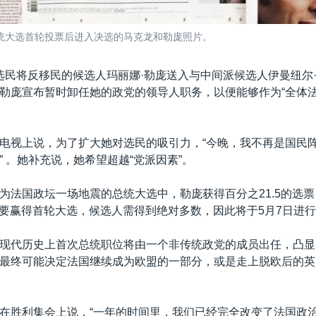
国总统大选首轮投票后进入决选的马克龙和勒庞照片。
选民将反移民的候选人玛丽娜·勒庞送入与中间派候选人伊曼纽尔
勒庞宣布暂时卸任她的政党的领导人职务，以便能够作为“全体法
电视上说，为了扩大她对选民的吸引力，“今晚，我不再是国民
” 。她补充说，她希望超越“党派因素”。
为法国政坛一场地震的总统大选中，勒庞获得百分之21.5的选
8。要赢得首轮大选，候选人需得到绝对多数，因此将于5月7日进
现代历史上首次总统职位将由一个非传统政党的成员出任，凸显
最终可能决定法国继续成为欧盟的一部分，或是走上脱欧后的英
在胜利集会上说，“一年的时间里，我们已经完全改变了法国政治”