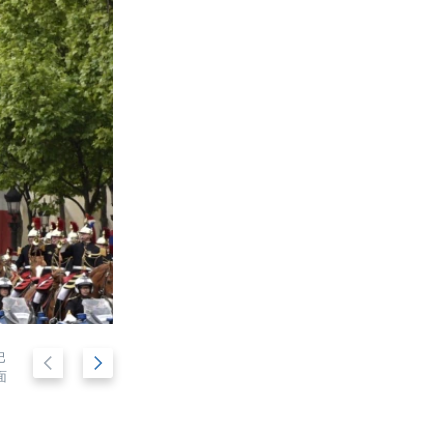
巴
后
前
法国总统马克龙宣誓就职后乘军车在香榭丽舍大道
2/53
面
破仑以来法国最年轻的领导人。
退
进