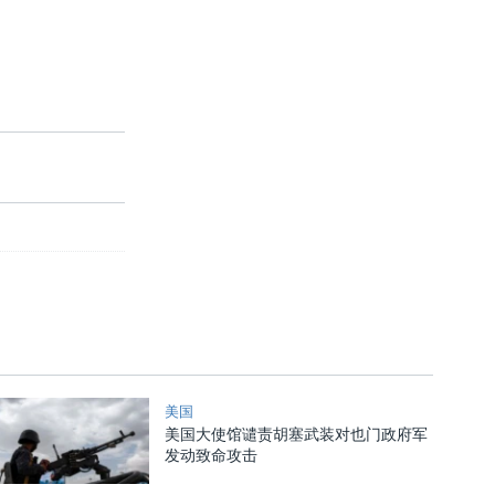
美国
美国大使馆谴责胡塞武装对也门政府军
发动致命攻击