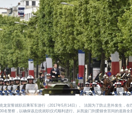
克龙宣誓就职后乘军车游行（2017年5月14日）。 法国为了防止意外发生，在
500名警察，以确保该总统就职仪式顺利进行。从凯旋门到爱丽舍宫间的道路全