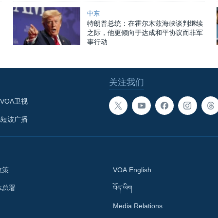
中东
特朗普总统：在霍尔木兹海峡谈判继续
之际，他更倾向于达成和平协议而非军
事行动
关注我们
VOA卫视
A短波广播
政策
VOA English
体总署
བོད་ཡིག
Media Relations