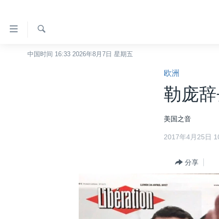
无
障
碍
检
中国时间 16:33 2026年8月7日 星期五
主页
索
链
欧洲
美国
接
勒庞辞
中国
跳
转
台湾
美国之音
到
港澳
内
2017年4月25日 10
容
国际
跳
分类新闻
分享
最新国际新闻
转
到
美中关系
印太
经济·金融·贸易
导
热点专题
中东
人权·法律·宗教
航
跳
VOA视频
欧洲
科教·文娱·体健
白宫要闻