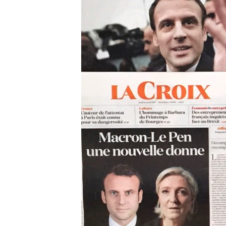
转
VOA今日焦点
非洲
军事
国会报道
到
检
中文广播
美洲
劳工
美中关系
索
全球议题
环境
美国建国250周年
埃博拉疫情
美国之音专访
重要讲话与声明
台海两岸关系
南中国海争端
关注西藏
关注新疆
GEN Z 看美国