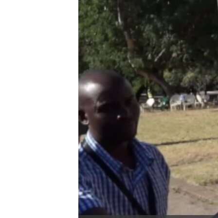
转
VOA今日焦点
非洲
军事
国会报道
到
检
中文广播
美洲
劳工
美中关系
索
全球议题
环境
美国建国250周年
埃博拉疫情
美国之音专访
重要讲话与声明
台海两岸关系
南中国海争端
关注西藏
关注新疆
GEN Z 看美国