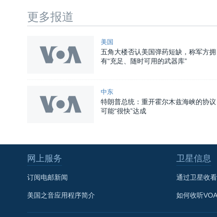
更多报道
美国
五角大楼否认美国弹药短缺，称军方拥
有“充足、随时可用的武器库”
中东
特朗普总统：重开霍尔木兹海峡的协议
可能“很快”达成
网上服务
卫星信息
关注我们
订阅电邮新闻
通过卫星收看
美国之音应用程序简介
如何收听VO