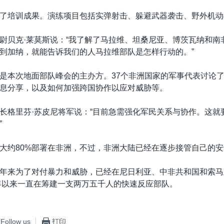
了培训成果。演练项目包括实弹射击、躲避武器袭击、野外机动
尉贝克·莱莫斯说：“我了解了马拉维、坦桑尼亚、博茨瓦纳和南
到加纳，就能告诉我们的人马拉维部队是怎样行动的。”
是本次地面部队峰会的主办方。37个非洲国家的军事代表讨论
息分享，以及如何加强跨国协作以应对威胁等。
长格里芬·苏皮尼将军说：“目前急需强化军民关系与协作。这就
”
大约80%部署在非洲，不过，非洲大陆已经在逐步接管自己的
年来为了对付暴力和威胁，已经在尼日利亚、中非共和国和索马
3年以来一直在筹建一支两万五千人的快速反应部队。
Follow us
打印