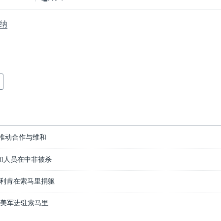
纳
推动合作与维和
和人员在中非被杀
利肯在索马里捐躯
名美军进驻索马里