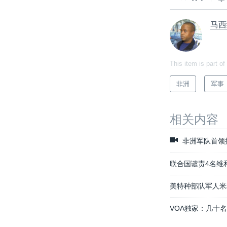
马西
This item is part of
非洲
军事
相关内容
非洲军队首领
联合国谴责4名维
美特种部队军人米
VOA独家：几十