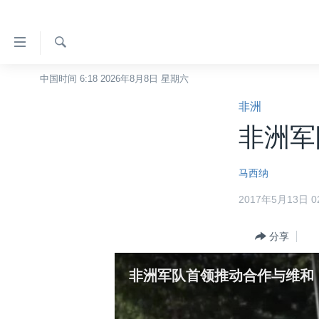
无
障
碍
检
中国时间 6:18 2026年8月8日 星期六
主页
索
链
非洲
美国
接
非洲军
中国
跳
转
台湾
马西纳
到
港澳
内
2017年5月13日 02
容
国际
跳
分类新闻
分享
最新国际新闻
转
到
美中关系
印太
经济·金融·贸易
非洲军队首领推动合作与维和
导
热点专题
中东
人权·法律·宗教
航
跳
VOA视频
欧洲
科教·文娱·体健
白宫要闻