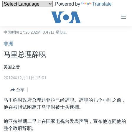
Powered by
Translate
无
障
碍
中国时间 17:25 2026年8月7日 星期五
主页
链
非洲
接
美国
马里总理辞职
跳
中国
转
美国之音
台湾
到
2012年12月11日 15:01
内
港澳
容
分享
国际
跳
马里临时政府总理迪亚拉已经辞职。辞职的几个小时之前，
转
分类新闻
最新国际新闻
他在被指试图离开马里时被士兵逮捕。
到
美中关系
印太
经济·金融·贸易
导
迪亚拉星期二早上在国家电视台发表声明，宣布他连同他的
航
热点专题
中东
人权·法律·宗教
整个政府辞职。
跳