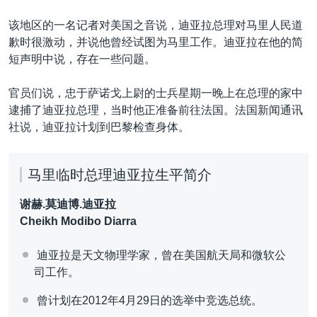
VOA视频
欧洲
科教·文娱·体健
白宫要闻
转
该地区的一名记者对美国之音说，迪亚拉总理对马里人民道
到
VOA今日焦点
非洲
军事
国会报道
歉时很激动，并说他曾经试图为马里工作。迪亚拉在他的简
检
中文广播
美洲
劳工
美中关系
短声明中说，存在一些问题。
索
全球议题
环境
美国建国250周年
官员们说，忠于萨诺戈上尉的士兵星期一晚上在总理的家中
关注我们
埃博拉疫情
逮捕了迪亚拉总理，当时他正准备前往法国。法国新闻通讯
社说，迪亚拉计划到巴黎检查身体。
美国之音专访
重要讲话与声明
马里临时总理迪亚拉生平简介
台海两岸关系
其他语言网站
谢赫.莫迪博.迪亚拉
南中国海争端
Cheikh Modibo Diarra
关注西藏
迪亚拉是天文物理学家，曾在美国航天局和微软公
关注新疆
司工作。
GEN Z 看美国
曾计划在2012年4月29日的选举中竞选总统。