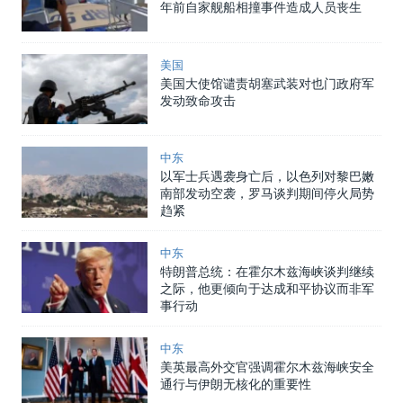
年前自家舰船相撞事件造成人员丧生
美国
美国大使馆谴责胡塞武装对也门政府军
发动致命攻击
中东
以军士兵遇袭身亡后，以色列对黎巴嫩
南部发动空袭，罗马谈判期间停火局势
趋紧
中东
特朗普总统：在霍尔木兹海峡谈判继续
之际，他更倾向于达成和平协议而非军
事行动
中东
美英最高外交官强调霍尔木兹海峡安全
通行与伊朗无核化的重要性