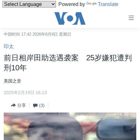
Powered by
Translate
无
障
碍
中国时间 17:42 2026年8月9日 星期日
主页
链
印太
接
美国
前日相岸田助选遇袭案 25岁嫌犯遭判
跳
中国
刑10年
转
台湾
到
美国之音
内
港澳
容
2025年2月19日 16:13
国际
跳
分享
(3)
转
分类新闻
最新国际新闻
到
美中关系
印太
经济·金融·贸易
导
航
热点专题
中东
人权·法律·宗教
跳