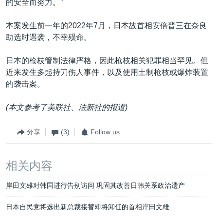
的安全而努力。”
本案发生前一年的2022年7月，日本故首相安倍晋三在奈良
助选时遇袭，不幸殒命。
日本的枪枝管制法律严格，因此枪枝相关犯罪相当罕见。但
近来发生多起持刀伤人事件，以及使用土制枪枝或爆炸装置
的袭击案。
(本文参考了美联社、法新社的报道)
分享
(3)
Follow us
相关内容
岸田文雄对韩国进行告别访问 巩固其改善日韩关系政治遗产
日本自民党将选出新总裁接替即将卸任的首相岸田文雄