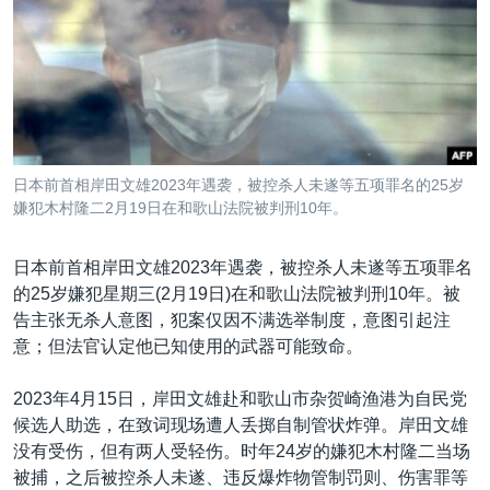
VOA视频
欧洲
科教·文娱·体健
白宫要闻
转
到
VOA今日焦点
非洲
军事
国会报道
检
中文广播
美洲
劳工
美中关系
索
全球议题
环境
美国建国250周年
关注我们
埃博拉疫情
日本前首相岸田文雄2023年遇袭，被控杀人未遂等五项罪名的25岁
美国之音专访
嫌犯木村隆二2月19日在和歌山法院被判刑10年。
重要讲话与声明
日本前首相岸田文雄2023年遇袭，被控杀人未遂等五项罪名
台海两岸关系
的25岁嫌犯星期三(2月19日)在和歌山法院被判刑10年。被
其他语言网站
告主张无杀人意图，犯案仅因不满选举制度，意图引起注
南中国海争端
意；但法官认定他已知使用的武器可能致命。
关注西藏
2023年4月15日，岸田文雄赴和歌山市杂贺崎渔港为自民党
关注新疆
候选人助选，在致词现场遭人丢掷自制管状炸弹。岸田文雄
GEN Z 看美国
没有受伤，但有两人受轻伤。时年24岁的嫌犯木村隆二当场
被捕，之后被控杀人未遂、违反爆炸物管制罚则、伤害罪等