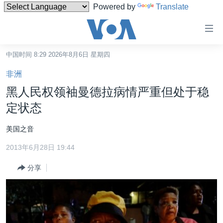
Powered by
Translate
无
障
碍
中国时间 8:29 2026年8月6日 星期四
主页
链
非洲
接
美国
黑人民权领袖曼德拉病情严重但处于稳
跳
中国
定状态
转
台湾
到
美国之音
内
港澳
容
2013年6月28日 19:44
国际
跳
分享
转
分类新闻
最新国际新闻
到
美中关系
印太
经济·金融·贸易
导
航
热点专题
中东
人权·法律·宗教
跳