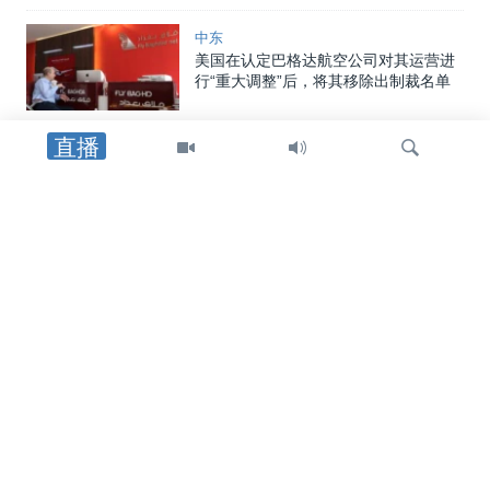
中东
美国在认定巴格达航空公司对其运营进
行“重大调整”后，将其移除出制裁名单
直播
印太
热浪席卷日本韩国，造成17人死亡
检
乌克兰局势
索
俄军弹道导弹袭击基辅地区导致17人丧
生，泽连斯基呼吁向乌克兰提供拦截器
中东
两艘船只在也门附近海域遇袭，其中一
艘沉没