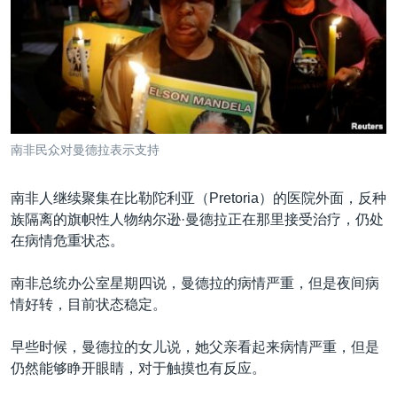
VOA视频
欧洲
科教·文娱·体健
白宫要闻
转
到
VOA今日焦点
非洲
军事
国会报道
检
中文广播
美洲
劳工
美中关系
索
全球议题
环境
美国建国250周年
关注我们
埃博拉疫情
南非民众对曼德拉表示支持
美国之音专访
南非人继续聚集在比勒陀利亚（Pretoria）的医院外面，反种
重要讲话与声明
族隔离的旗帜性人物纳尔逊·曼德拉正在那里接受治疗，仍处
台海两岸关系
其他语言网站
在病情危重状态。
南中国海争端
南非总统办公室星期四说，曼德拉的病情严重，但是夜间病
关注西藏
情好转，目前状态稳定。
关注新疆
早些时候，曼德拉的女儿说，她父亲看起来病情严重，但是
GEN Z 看美国
仍然能够睁开眼睛，对于触摸也有反应。