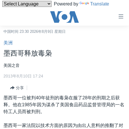
Powered by
Translate
无
障
碍
中国时间 23:30 2026年8月9日 星期日
主页
链
美洲
接
美国
墨西哥释放毒枭
跳
中国
转
美国之音
台湾
到
2013年8月10日 17:24
内
港澳
容
分享
国际
跳
墨西哥一位被判40年徒刑的毒枭在服了28年的刑期之后获
转
分类新闻
最新国际新闻
释。他在1985年因为谋杀了美国食品药品监督管理局的一名
到
美中关系
印太
经济·金融·贸易
特工人员而被判刑。
导
航
热点专题
中东
人权·法律·宗教
墨西哥一家法院以技术方面的原因为由出人意料的推翻了对
跳