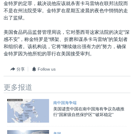
VOA视频
欧洲
科教·文娱·体健
白宫要闻
金特罗的定罪，裁决说他应该就杀害卡马雷纳在联邦法院而
转
不是在州法院受审。金特罗在星期五凌晨的夜色中悄悄的走
到
VOA今日焦点
非洲
军事
国会报道
出了监狱。
检
中文广播
美洲
劳工
美中关系
索
美国食品药品监督管理局说，它对墨西哥这家法院的决定“深
全球议题
环境
美国建国250周年
感不安”，称金特罗是“绑架、折磨和谋杀卡马雷纳”的策划者
关注我们
埃博拉疫情
和组织者。该机构说，它将“继续做出强有力的”努力，确保
金特罗因为他所犯的罪行在美国接受审判。
美国之音专访
重要讲话与声明
分享
Follow us
台海两岸关系
其他语言网站
更多报道
南中国海争端
关注西藏
南中国海争端
美国谴责中国在南中国海有争议岛礁推
关注新疆
行“国家级自然保护区”“破坏稳定”
GEN Z 看美国
美国