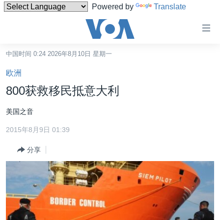
Powered by
Translate
无
障
碍
中国时间 0:24 2026年8月10日 星期一
主页
链
欧洲
接
美国
800获救移民抵意大利
跳
中国
转
美国之音
台湾
到
2015年8月9日 01:39
内
港澳
容
分享
国际
跳
转
分类新闻
最新国际新闻
到
美中关系
印太
经济·金融·贸易
导
航
热点专题
中东
人权·法律·宗教
跳