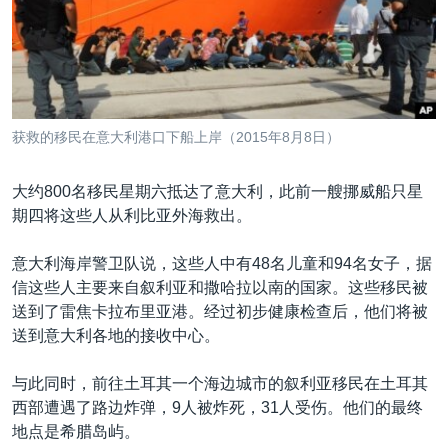
VOA视频
欧洲
科教·文娱·体健
白宫要闻
转
到
VOA今日焦点
非洲
军事
国会报道
检
中文广播
美洲
劳工
美中关系
索
全球议题
环境
美国建国250周年
关注我们
获救的移民在意大利港口下船上岸（2015年8月8日）
埃博拉疫情
美国之音专访
大约800名移民星期六抵达了意大利，此前一艘挪威船只星
期四将这些人从利比亚外海救出。
重要讲话与声明
台海两岸关系
意大利海岸警卫队说，这些人中有48名儿童和94名女子，据
其他语言网站
信这些人主要来自叙利亚和撒哈拉以南的国家。这些移民被
南中国海争端
送到了雷焦卡拉布里亚港。经过初步健康检查后，他们将被
关注西藏
送到意大利各地的接收中心。
关注新疆
与此同时，前往土耳其一个海边城市的叙利亚移民在土耳其
GEN Z 看美国
西部遭遇了路边炸弹，9人被炸死，31人受伤。他们的最终
地点是希腊岛屿。