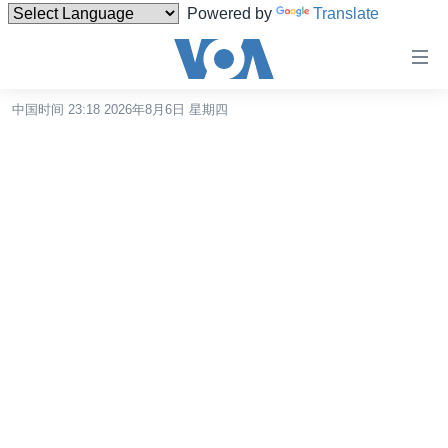
Powered by
Translate
无
障
碍
中国时间 23:18 2026年8月6日 星期四
主页
链
接
美国
跳
中国
转
台湾
到
内
港澳
容
国际
跳
转
分类新闻
最新国际新闻
到
美中关系
印太
经济·金融·贸易
导
航
热点专题
中东
人权·法律·宗教
跳