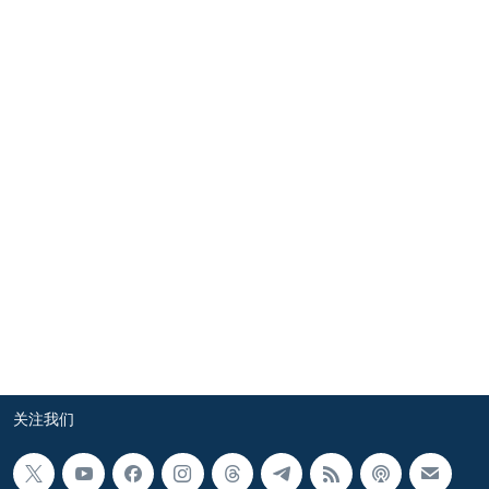
VOA视频
欧洲
科教·文娱·体健
白宫要闻
转
到
VOA今日焦点
非洲
军事
国会报道
检
中文广播
美洲
劳工
美中关系
索
全球议题
环境
美国建国250周年
关注我们
埃博拉疫情
美国之音专访
重要讲话与声明
台海两岸关系
其他语言网站
南中国海争端
关注西藏
关注新疆
关注我们
GEN Z 看美国