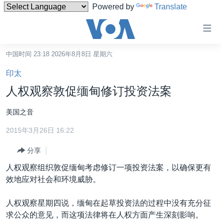
Powered by
Translate
无
障
碍
中国时间 23:18 2026年8月8日 星期六
主页
链
印太
接
美国
人权观察敦促缅甸修订投资法案
跳
中国
转
美国之音
台湾
到
2015年3月26日 16:22
内
港澳
容
分享
国际
跳
人权观察组织敦促缅甸考虑修订一项投资法案，以确保更有
转
分类新闻
最新国际新闻
效地应对社会和环境威胁。
到
美中关系
印太
经济·金融·贸易
导
人权观察星期四说，缅甸在起草投资法的过程中没有充分征
航
热点专题
中东
人权·法律·宗教
求公众的意见，而这项法律将在人权方面产生深刻影响。
跳