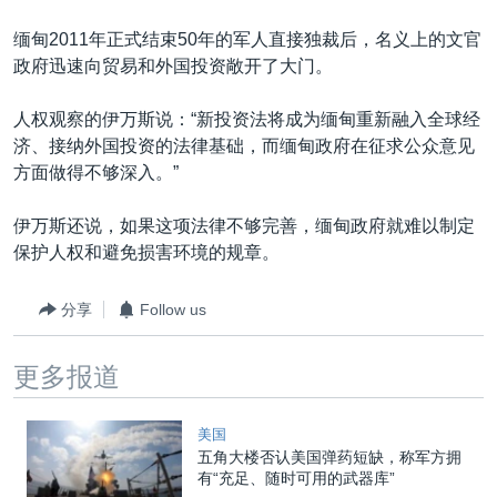
VOA视频
欧洲
科教·文娱·体健
白宫要闻
转
缅甸2011年正式结束50年的军人直接独裁后，名义上的文官
到
VOA今日焦点
非洲
军事
国会报道
政府迅速向贸易和外国投资敞开了大门。
检
中文广播
美洲
劳工
美中关系
索
人权观察的伊万斯说：“新投资法将成为缅甸重新融入全球经
全球议题
环境
美国建国250周年
济、接纳外国投资的法律基础，而缅甸政府在征求公众意见
关注我们
埃博拉疫情
方面做得不够深入。”
美国之音专访
伊万斯还说，如果这项法律不够完善，缅甸政府就难以制定
重要讲话与声明
保护人权和避免损害环境的规章。
台海两岸关系
其他语言网站
分享
Follow us
南中国海争端
关注西藏
更多报道
关注新疆
美国
GEN Z 看美国
五角大楼否认美国弹药短缺，称军方拥
有“充足、随时可用的武器库”