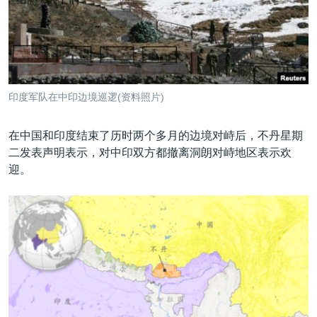
VOA视频
欧洲
科教·文娱·体健
白宫要闻
转
到
VOA今日焦点
非洲
军事
国会报道
检
中文广播
美洲
劳工
美中关系
索
全球议题
环境
美国建国250周年
关注我们
印度军队在中印边境巡逻(资料照片)
埃博拉疫情
美国之音专访
在中国和印度结束了历时两个多月的边境对峙后，不丹星期
二发表声明表示，对中印双方都撤离洞朗对峙地区表示欢
重要讲话与声明
迎。
台海两岸关系
其他语言网站
南中国海争端
关注西藏
关注新疆
GEN Z 看美国