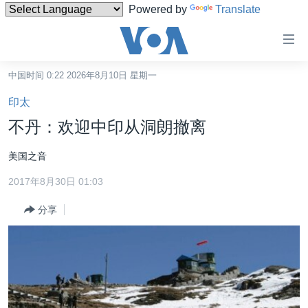
Powered by
Translate
无
障
碍
中国时间 0:22 2026年8月10日 星期一
主页
链
印太
接
美国
不丹：欢迎中印从洞朗撤离
跳
中国
转
美国之音
台湾
到
2017年8月30日 01:03
内
港澳
容
分享
国际
跳
转
分类新闻
最新国际新闻
到
美中关系
印太
经济·金融·贸易
导
航
热点专题
中东
人权·法律·宗教
跳