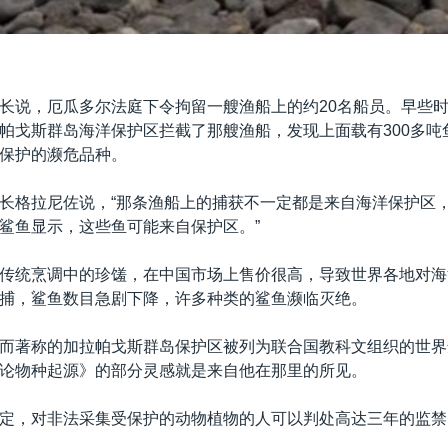
长说，厄瓜多尔法庭下令拘留一艘渔船上的约20名船员。早些
帕戈斯群岛海洋保护区拦截了那艘渔船，发现上面载有300多吨
保护的濒危品种。
长格拉尼佐说，“那条渔船上的捕获不一定都是来自海洋保护区
鲨鱼显示，这些鱼可能来自保护区。”
传统烹调中的珍馐，在中国市场上售价很高，导致世界各地对海
捕，鲨鱼数目急剧下降，许多种类的鲨鱼濒临灭绝。
而著称的加拉帕戈斯群岛保护区被列为联合国教科文组织的世界
论物种起源》的部分灵感就是来自他在那里的所见。
定，对非法采集受保护的动物植物的人可以判处高达三年的监禁