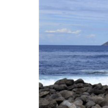
转
VOA今日焦点
非洲
军事
国会报道
到
检
中文广播
美洲
劳工
美中关系
索
全球议题
环境
美国建国250周年
埃博拉疫情
美国之音专访
重要讲话与声明
台海两岸关系
南中国海争端
关注西藏
关注新疆
GEN Z 看美国