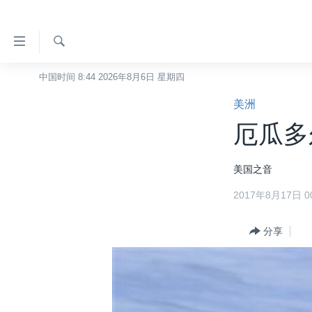
无
障
碍
检
中国时间 8:44 2026年8月6日 星期四
主页
索
链
美洲
美国
接
厄瓜多
中国
跳
转
台湾
美国之音
到
港澳
内
2017年8月17日 00
容
国际
跳
分类新闻
分享
最新国际新闻
转
到
美中关系
印太
经济·金融·贸易
导
热点专题
中东
人权·法律·宗教
航
跳
VOA视频
欧洲
科教·文娱·体健
白宫要闻