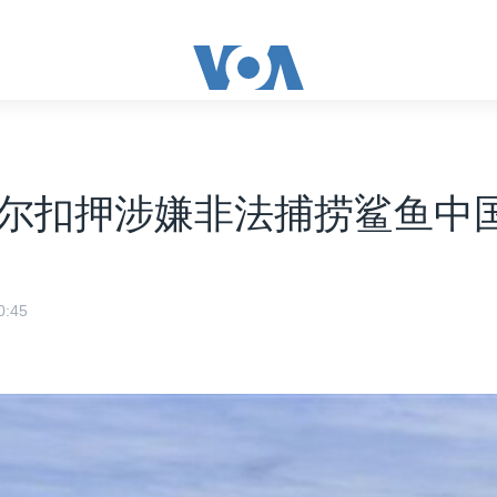
尔扣押涉嫌非法捕捞鲨鱼中
:45