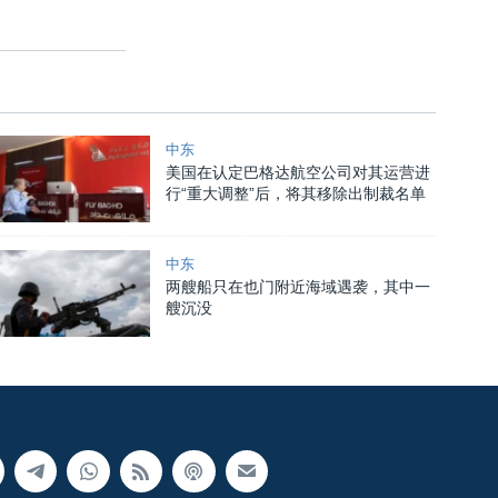
中东
美国在认定巴格达航空公司对其运营进
行“重大调整”后，将其移除出制裁名单
中东
两艘船只在也门附近海域遇袭，其中一
艘沉没