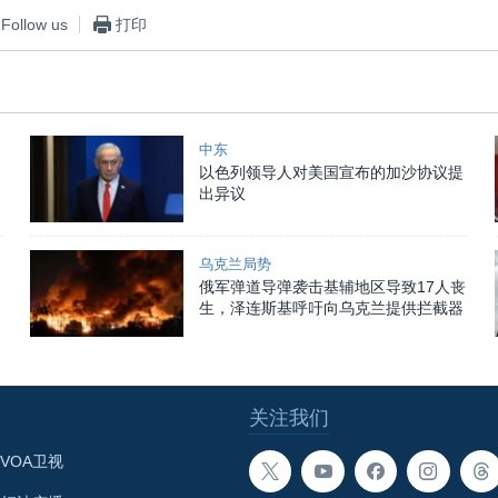
Follow us
打印
中东
以色列领导人对美国宣布的加沙协议提
出异议
乌克兰局势
俄军弹道导弹袭击基辅地区导致17人丧
生，泽连斯基呼吁向乌克兰提供拦截器
关注我们
VOA卫视