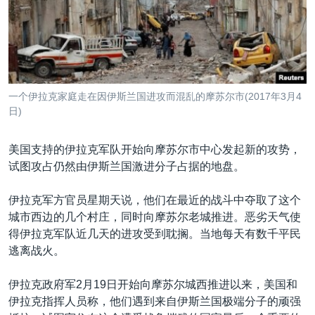
VOA视频
欧洲
科教·文娱·体健
白宫要闻
转
到
VOA今日焦点
非洲
军事
国会报道
检
中文广播
美洲
劳工
美中关系
索
全球议题
环境
美国建国250周年
关注我们
一个伊拉克家庭走在因伊斯兰国进攻而混乱的摩苏尔市(2017年3月4
埃博拉疫情
日)
美国之音专访
美国支持的伊拉克军队开始向摩苏尔市中心发起新的攻势，
重要讲话与声明
试图攻占仍然由伊斯兰国激进分子占据的地盘。
台海两岸关系
其他语言网站
伊拉克军方官员星期天说，他们在最近的战斗中夺取了这个
南中国海争端
城市西边的几个村庄，同时向摩苏尔老城推进。恶劣天气使
关注西藏
得伊拉克军队近几天的进攻受到耽搁。当地每天有数千平民
逃离战火。
关注新疆
GEN Z 看美国
伊拉克政府军2月19日开始向摩苏尔城西推进以来，美国和
伊拉克指挥人员称，他们遇到来自伊斯兰国极端分子的顽强