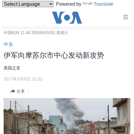
Powered by
Translate
无
障
碍
中国时间 11:44 2026年8月8日 星期六
主页
链
中东
接
美国
伊军向摩苏尔市中心发动新攻势
跳
中国
转
美国之音
台湾
到
2017年3月5日 21:22
内
港澳
容
分享
国际
跳
转
分类新闻
最新国际新闻
到
美中关系
印太
经济·金融·贸易
导
航
热点专题
中东
人权·法律·宗教
跳