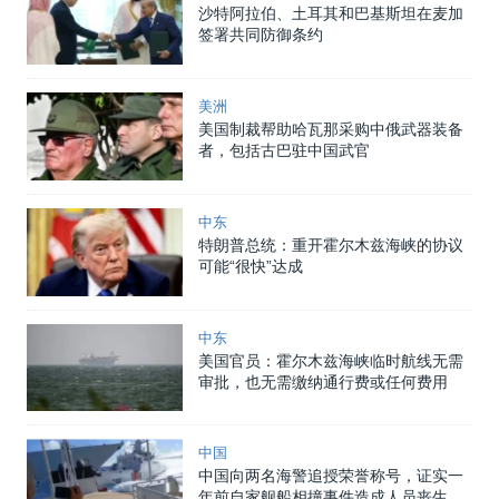
沙特阿拉伯、土耳其和巴基斯坦在麦加
签署共同防御条约
美洲
美国制裁帮助哈瓦那采购中俄武器装备
者，包括古巴驻中国武官
中东
特朗普总统：重开霍尔木兹海峡的协议
可能“很快”达成
中东
美国官员：霍尔木兹海峡临时航线无需
审批，也无需缴纳通行费或任何费用
中国
中国向两名海警追授荣誉称号，证实一
年前自家舰船相撞事件造成人员丧生