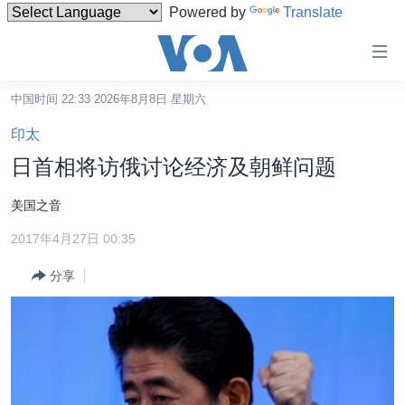
Powered by
Translate
无
障
碍
中国时间 22:33 2026年8月8日 星期六
主页
链
印太
接
美国
日首相将访俄讨论经济及朝鲜问题
跳
中国
转
美国之音
台湾
到
2017年4月27日 00:35
内
港澳
容
分享
国际
跳
转
分类新闻
最新国际新闻
到
美中关系
印太
经济·金融·贸易
导
航
热点专题
中东
人权·法律·宗教
跳