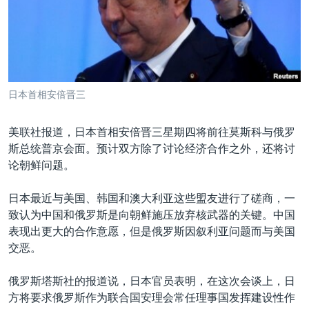
VOA视频
欧洲
科教·文娱·体健
白宫要闻
转
到
VOA今日焦点
非洲
军事
国会报道
检
中文广播
美洲
劳工
美中关系
索
全球议题
环境
美国建国250周年
关注我们
日本首相安倍晋三
埃博拉疫情
美国之音专访
美联社报道，日本首相安倍晋三星期四将前往莫斯科与俄罗
斯总统普京会面。预计双方除了讨论经济合作之外，还将讨
重要讲话与声明
论朝鲜问题。
台海两岸关系
其他语言网站
日本最近与美国、韩国和澳大利亚这些盟友进行了磋商，一
南中国海争端
致认为中国和俄罗斯是向朝鲜施压放弃核武器的关键。中国
关注西藏
表现出更大的合作意愿，但是俄罗斯因叙利亚问题而与美国
交恶。
关注新疆
GEN Z 看美国
俄罗斯塔斯社的报道说，日本官员表明，在这次会谈上，日
方将要求俄罗斯作为联合国安理会常任理事国发挥建设性作