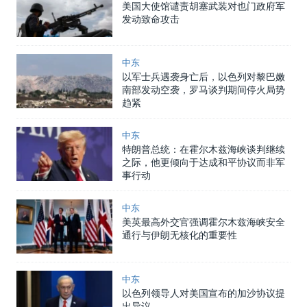
美国大使馆谴责胡塞武装对也门政府军
发动致命攻击
中东
以军士兵遇袭身亡后，以色列对黎巴嫩
南部发动空袭，罗马谈判期间停火局势
趋紧
中东
特朗普总统：在霍尔木兹海峡谈判继续
之际，他更倾向于达成和平协议而非军
事行动
中东
美英最高外交官强调霍尔木兹海峡安全
通行与伊朗无核化的重要性
中东
以色列领导人对美国宣布的加沙协议提
出异议