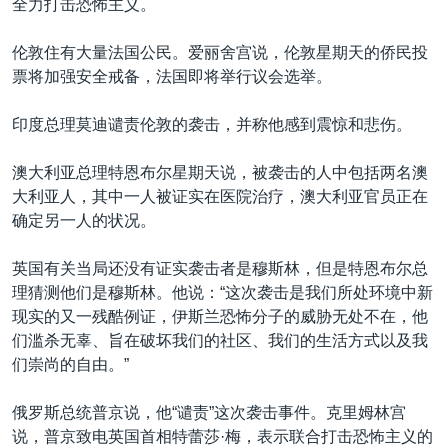
全力打击恐怖主义。
伦敦住有大量法国公民。爱丽舍宫说，伦敦星期天的侨民投
票将加强安全戒备，法国即将举行议会选举。
印度总理莫迪谴责伦敦的袭击，并称他感到震惊和悲伤。
澳大利亚总理特恩布尔星期天说，被袭击的人中包括两名澳
大利亚人，其中一人被证实在医院治疗，澳大利亚官员正在
确定另一人的状况。
英国有关当局还没有证实袭击者是穆斯林，但是特恩布尔总
理猜测他们是穆斯林。他说：“这次袭击是我们所处环境中新
现实的又一残酷例证，伊斯兰恐怖分子的威胁无处不在，他
们滥杀无辜、旨在破坏我们的社区、我们的生活方式以及我
们崇尚的自由。”
俄罗斯总统普京说，他“谴责”这次袭击事件。克里姆林宫
说，普京致电英国首相特蕾莎·梅，表示联合打击恐怖主义的