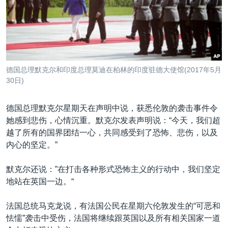
VOA视频
欧洲
科教·文娱·体健
白宫要闻
转
到
VOA今日焦点
非洲
军事
国会报道
检
中文广播
美洲
劳工
美中关系
索
全球议题
环境
美国建国250周年
关注我们
德国总理默克尔和印度总理莫迪在柏林的印度驻德大使馆(2017年5月
埃博拉疫情
30日)
美国之音专访
德国总理默克尔星期天在声明中说，获悉伦敦的袭击事件令
重要讲话与声明
她感到悲伤，心情沉重。默克尔发表声明说：“今天，我们超
台海两岸关系
越了所有的国界团结一心，共同感受到了恐怖、悲伤，以及
其他语言网站
内心的坚定。”
南中国海争端
关注西藏
默克尔还说：”在打击各种形式恐怖主义的行动中，我们坚定
地站在英国一边。“
关注新疆
GEN Z 看美国
法国总统马克龙说，有法国公民在星期六伦敦发生的“可恶和
怯懦”袭击中受伤，法国将继续跟英国以及所有相关国家一道