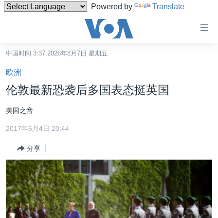
Powered by
Translate
无
障
碍
中国时间 3:37 2026年8月7日 星期五
主页
链
欧洲
接
美国
伦敦最新恐袭后多国表态挺英国
跳
中国
转
美国之音
台湾
到
2017年6月4日 20:44
内
港澳
容
分享
国际
跳
转
分类新闻
最新国际新闻
到
美中关系
印太
经济·金融·贸易
导
航
热点专题
中东
人权·法律·宗教
跳