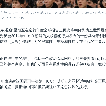
عداد محدودی از زنان در یک بازی فوتبال مردان حضور داشته باشند. در حالیکه و
اختصاص داده شد. ایران این بازی را با ۱۴ گل از کامبوج برد.&nbsp;
人权观察”星期五在它的年度全球报告上再次将朝鲜列为全世界最
委员会2014年针对在朝鲜的人权侵犯行为发布的一份具有开创性
这些（人权）侵犯行为的严重性、规模和性质，在当代的世界没
正在进行中的暴行，包括一个政治监狱网络，那里关押着8到12
己的整个家庭。其他广泛而具有系统性的暴行还包括折磨、奴役
14年表决建议国际刑事法院（ICC）以反人道罪起诉朝鲜的金正
被搁置，据报道中国和俄罗斯阻止了这份决议的执行。