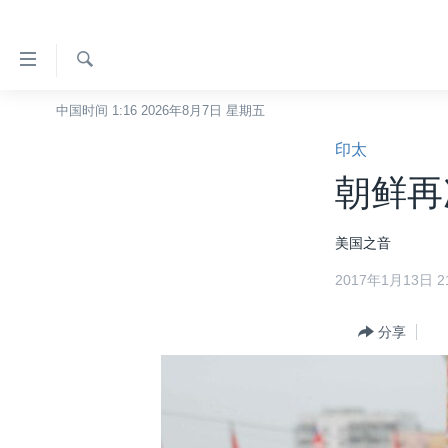
无
障
碍
检
中国时间 1:16 2026年8月7日 星期五
主页
索
链
印太
美国
接
朝鲜再
中国
跳
转
台湾
美国之音
到
港澳
内
2017年1月13日 21
容
国际
跳
分类新闻
分享
最新国际新闻
转
到
美中关系
印太
经济·金融·贸易
导
热点专题
中东
人权·法律·宗教
航
跳
VOA视频
欧洲
科教·文娱·体健
白宫要闻