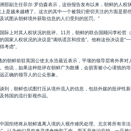
洲部副主任菲尔·罗伯森表示，这份报告发布以来，朝鲜的人权
实上是越来越糟了。这次的其中一个被我们密切关注的方面是那
及试图从朝鲜境外获取信息的人们受到的惩罚。”
国际上对其人权状况的批评。11月，朝鲜的联合国顾问李松哲
的国家人权状况的决议是“满纸谎言和捏造”。他称这份决议是“
得考虑”。
逃的朝鲜前驻英国公使太永浩最近表示，平壤的领导层将外界对
。他说，如果这种批评在朝鲜广为散播，会损害被小心谨慎的培
远正确的领导人的公众形象。
谈到，朝鲜也试图打压从境外流入的信息，包括外媒的批评性新
及韩国的流行影视作品。
中国拒绝将从朝鲜逃离入境的人视作难民处理。北京将所有非法
民”，认为他们是前来寻求食物和工作，而不是政治庇护。一旦被