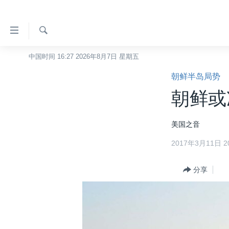
无
障
碍
检
中国时间 16:27 2026年8月7日 星期五
主页
索
链
朝鲜半岛局势
美国
接
朝鲜或
中国
跳
转
台湾
美国之音
到
港澳
内
2017年3月11日 20
容
国际
跳
分类新闻
分享
最新国际新闻
转
到
美中关系
印太
经济·金融·贸易
导
热点专题
中东
人权·法律·宗教
航
跳
VOA视频
欧洲
科教·文娱·体健
白宫要闻