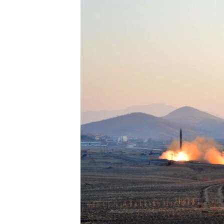
转
VOA今日焦点
非洲
军事
国会报道
到
检
中文广播
美洲
劳工
美中关系
索
全球议题
环境
美国建国250周年
埃博拉疫情
美国之音专访
重要讲话与声明
台海两岸关系
南中国海争端
关注西藏
关注新疆
GEN Z 看美国