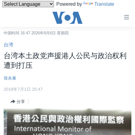
Powered by
Translate
无
障
碍
中国时间 16:47 2026年8月6日 星期四
主页
链
台湾
接
美国
台湾本土政党声援港人公民与政治权利
跳
中国
遭到打压
转
台湾
到
张永泰
内
港澳
容
2018年7月1日 20:47
国际
跳
分享
转
分类新闻
最新国际新闻
到
美中关系
印太
经济·金融·贸易
导
航
热点专题
中东
人权·法律·宗教
跳