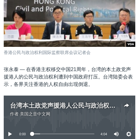
VOA视频
欧洲
科教·文娱·体健
白宫要闻
转
到
VOA今日焦点
非洲
军事
国会报道
检
中文广播
美洲
劳工
美中关系
索
全球议题
环境
美国建国250周年
关注我们
埃博拉疫情
香港公民与政治权利国际监察联席会议记者会
美国之音专访
张永泰 —
在香港主权移交中国21周年，台湾的本土政党声
重要讲话与声明
援港人的公民与政治权利遭到中国政府打压。台湾陆委会表
台海两岸关系
其他语言网站
示，各界关注香港的人权自由出现倒退。
南中国海争端
关注西藏
台湾本土政党声援港人公民与政治权利遭到打压
作者
美国之音中文网
关注新疆
没有媒体可用资源
GEN Z 看美国
0:00
4:04