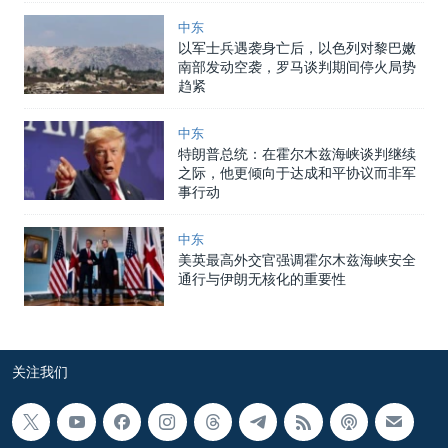
中东
以军士兵遇袭身亡后，以色列对黎巴嫩
南部发动空袭，罗马谈判期间停火局势
趋紧
中东
特朗普总统：在霍尔木兹海峡谈判继续
之际，他更倾向于达成和平协议而非军
事行动
中东
美英最高外交官强调霍尔木兹海峡安全
通行与伊朗无核化的重要性
关注我们