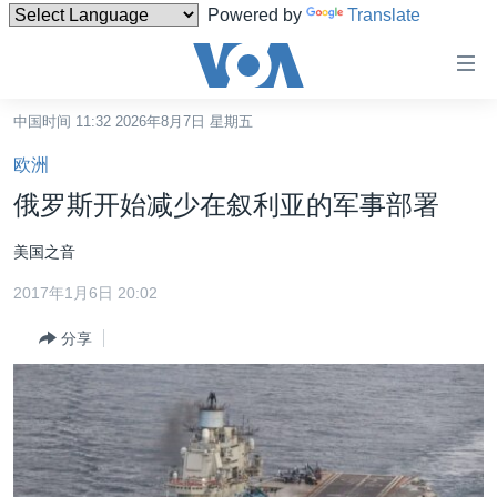
Powered by
Translate
无
障
碍
中国时间 11:32 2026年8月7日 星期五
主页
链
欧洲
接
美国
俄罗斯开始减少在叙利亚的军事部署
跳
中国
转
美国之音
台湾
到
2017年1月6日 20:02
内
港澳
容
分享
国际
跳
转
分类新闻
最新国际新闻
到
美中关系
印太
经济·金融·贸易
导
航
热点专题
中东
人权·法律·宗教
跳