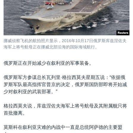
VOA视频
欧洲
科教·文娱·体健
白宫要闻
转
到
VOA今日焦点
非洲
军事
国会报道
检
中文广播
美洲
劳工
美中关系
索
全球议题
环境
美国建国250周年
关注我们
挪威侦察飞机的航拍照片显示，2016年10月17日俄罗斯库兹涅佐夫
埃博拉疫情
海军上将号航母正在挪威北部沿海的国际海域航行。
美国之音专访
俄罗斯正在开始减少在叙利亚的军事装备。
重要讲话与声明
台海两岸关系
俄罗斯军方参谋总长瓦列里·格拉西莫夫星期五说：“依据俄
其他语言网站
罗斯军队最高指挥官普京的决定，俄罗斯国防部即将开始减
南中国海争端
少对叙利亚的武装部署。”
关注西藏
格拉西莫夫说，库兹涅佐夫海军上将号航母及其附属舰只将
关注新疆
首批撤离。
GEN Z 看美国
莫斯科在叙利亚灾难的内战中一直是总统阿萨德的主要盟