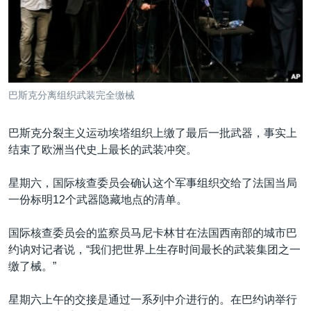
VOA视频
欧洲
科教·文娱·体健
白宫要闻
转
到
VOA今日焦点
非洲
军事
国会报道
检
中文广播
美洲
劳工
美中关系
索
全球议题
环境
美国建国250周年
关注我们
巴斯克分离组织武装完全缴械
埃博拉疫情
美国之音专访
巴斯克分裂主义运动埃塔组织上缴了最后一批武器，事实上
结束了欧洲当代史上最长的武装冲突。
重要讲话与声明
台海两岸关系
星期六，国际核查委员会确认这个军事组织交给了法国当局
其他语言网站
一份标明12个武器隐藏地点的清单。
南中国海争端
关注西藏
国际核查委员会的监察员马尼卡林甘在法国西南部的城市巴
约讷对记者说，“我们把世界上生存时间最长的武装集团之一
关注新疆
缴了械。”
GEN Z 看美国
星期六上午的交接是通过一系列中介进行的。在巴约讷举行