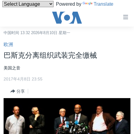
Powered by
Translate
无
障
碍
中国时间 13:32 2026年8月10日 星期一
主页
链
欧洲
接
美国
巴斯克分离组织武装完全缴械
跳
中国
转
美国之音
台湾
到
2017年4月8日 23:55
内
港澳
容
分享
国际
跳
转
分类新闻
最新国际新闻
到
美中关系
印太
经济·金融·贸易
导
航
热点专题
中东
人权·法律·宗教
跳