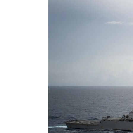
转
VOA今日焦点
非洲
军事
国会报道
到
检
中文广播
美洲
劳工
美中关系
索
全球议题
环境
美国建国250周年
埃博拉疫情
美国之音专访
重要讲话与声明
台海两岸关系
南中国海争端
关注西藏
关注新疆
GEN Z 看美国