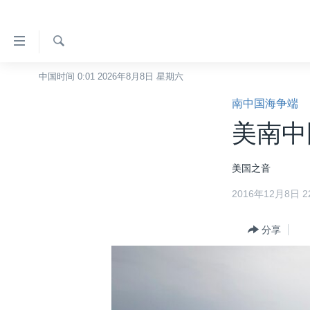
无
障
碍
检
中国时间 0:01 2026年8月8日 星期六
主页
索
链
南中国海争端
美国
接
美南中
中国
跳
转
台湾
美国之音
到
港澳
内
2016年12月8日 22
容
国际
跳
分类新闻
分享
最新国际新闻
转
到
美中关系
印太
经济·金融·贸易
导
热点专题
中东
人权·法律·宗教
航
跳
VOA视频
欧洲
科教·文娱·体健
白宫要闻