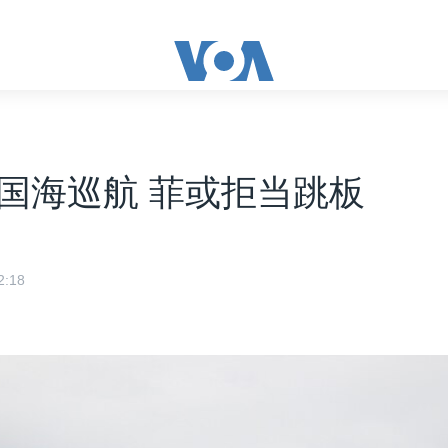
国海巡航 菲或拒当跳板
:18