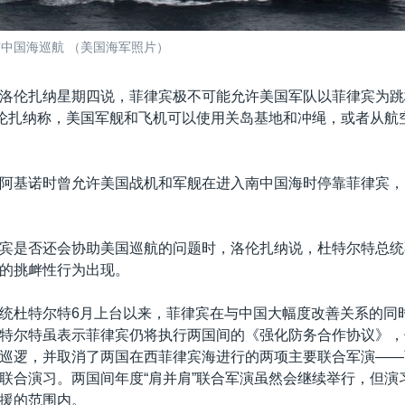
南中国海巡航 （美国海军照片）
洛伦扎纳星期四说，菲律宾极不可能允许美国军队以菲律宾为跳
洛伦扎纳称，美国军舰和飞机可以使用关岛基地和冲绳，或者从航
阿基诺时曾允许美国战机和军舰在进入南中国海时停靠菲律宾，
宾是否还会协助美国巡航的问题时，洛伦扎纳说，杜特尔特总统
的挑衅性行为出现。
统杜特尔特6月上台以来，菲律宾在与中国大幅度改善关系的同
特尔特虽表示菲律宾仍将执行两国间的《强化防务合作协议》，
巡逻，并取消了两国在西菲律宾海进行的两项主要联合军演——
联合演习。两国间年度“肩并肩”联合军演虽然会继续举行，但演
援的范围内。