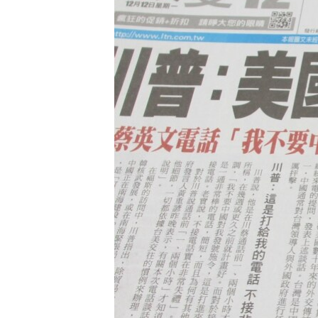
转
VOA今日焦点
非洲
军事
国会报道
到
检
中文广播
美洲
劳工
美中关系
索
全球议题
环境
美国建国250周年
埃博拉疫情
美国之音专访
重要讲话与声明
台海两岸关系
南中国海争端
关注西藏
关注新疆
GEN Z 看美国