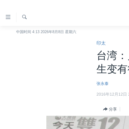
无
障
碍
检
中国时间 4:13 2026年8月8日 星期六
主页
索
链
印太
美国
接
台湾：
中国
跳
转
台湾
生变有
到
港澳
内
张永泰
容
国际
跳
2016年12月12日 2
分类新闻
最新国际新闻
转
到
美中关系
印太
经济·金融·贸易
分享
导
热点专题
中东
人权·法律·宗教
航
跳
VOA视频
欧洲
科教·文娱·体健
白宫要闻