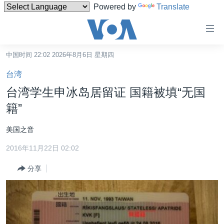
Powered by
Translate
无
障
碍
中国时间 22:02 2026年8月6日 星期四
主页
链
台湾
接
美国
台湾学生申冰岛居留证 国籍被填“无国
跳
中国
籍”
转
台湾
到
美国之音
内
港澳
容
2016年11月22日 02:02
国际
跳
分享
转
分类新闻
最新国际新闻
到
美中关系
印太
经济·金融·贸易
导
航
热点专题
中东
人权·法律·宗教
跳