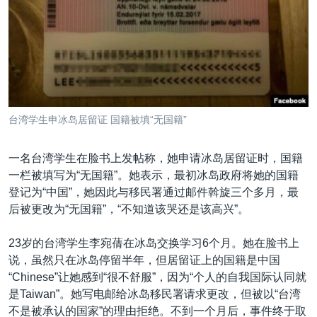
VOA视频
欧洲
科教·文娱·体健
白宫要闻
转
到
VOA今日焦点
非洲
军事
国会报道
检
中文广播
美洲
劳工
美中关系
索
全球议题
环境
美国建国250周年
关注我们
埃博拉疫情
台湾学生申冰岛居留证 国籍被填“无国籍”
美国之音专访
一名台湾学生在脸书上发帖称，她申请冰岛居留证时，国籍
重要讲话与声明
一栏被填写为“无国籍”。她表示，最初冰岛政府将她的国籍
台海两岸关系
其他语言网站
登记为“中国”，她因此与移民署通过邮件斡旋三个多月，最
后被更改为“无国籍”，“不知道该哭还是该高兴”。
南中国海争端
关注西藏
23岁的台湾学生李宛蒨在冰岛交换学习6个月。她在脸书上
说，虽然只在冰岛停留半年，但居留证上的国籍是中国
关注新疆
“Chinese”让她感到“很不舒服”，因为“个人的自我国际认同就
GEN Z 看美国
是Taiwan”。她写电邮给冰岛移民署请求更改，但被以“台湾
不是被承认的国家”的理由拒绝。不到一个月后，事件终于取