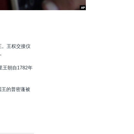
王。王权交接仪
。
王朝自1782年
国王的普密蓬被