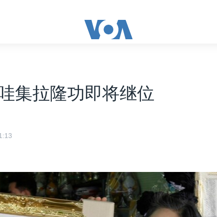
哇集拉隆功即将继位
:13