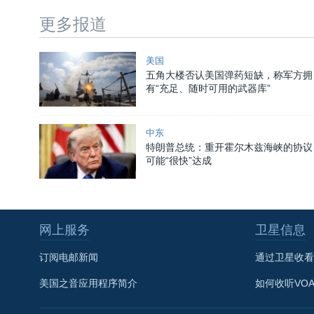
更多报道
美国
五角大楼否认美国弹药短缺，称军方拥
有“充足、随时可用的武器库”
中东
特朗普总统：重开霍尔木兹海峡的协议
可能“很快”达成
网上服务
卫星信息
订阅电邮新闻
通过卫星收看
美国之音应用程序简介
如何收听VO