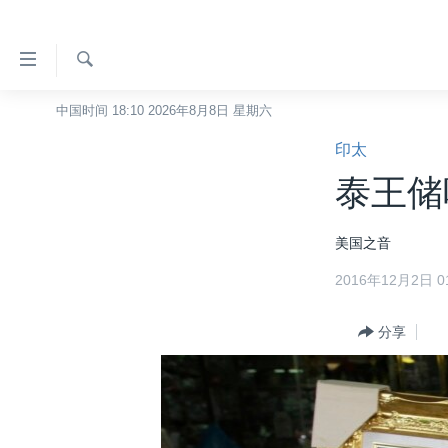
无
障
碍
检
中国时间 18:10 2026年8月8日 星期六
主页
索
链
印太
美国
接
泰王储
中国
跳
转
台湾
美国之音
到
港澳
内
2016年12月2日 01
容
国际
跳
分类新闻
分享
最新国际新闻
转
到
美中关系
印太
经济·金融·贸易
导
热点专题
中东
人权·法律·宗教
航
跳
VOA视频
欧洲
科教·文娱·体健
白宫要闻