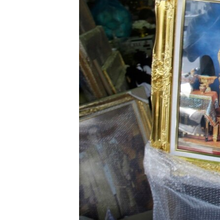
转
VOA今日焦点
非洲
军事
国会报道
到
检
中文广播
美洲
劳工
美中关系
索
全球议题
环境
美国建国250周年
埃博拉疫情
美国之音专访
重要讲话与声明
台海两岸关系
南中国海争端
关注西藏
关注新疆
GEN Z 看美国