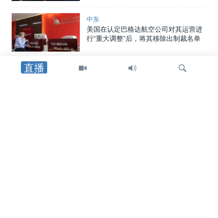
中东
美国在认定巴格达航空公司对其运营进
行“重大调整”后，将其移除出制裁名单
直播
印太
热浪席卷日本韩国，造成17人死亡
检
乌克兰局势
索
俄军弹道导弹袭击基辅地区导致17人丧
生，泽连斯基呼吁向乌克兰提供拦截器
中东
两艘船只在也门附近海域遇袭，其中一
艘沉没