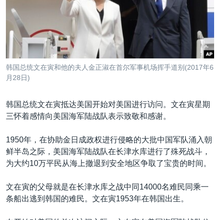
VOA视频
欧洲
科教·文娱·体健
白宫要闻
转
到
VOA今日焦点
非洲
军事
国会报道
检
中文广播
美洲
劳工
美中关系
索
全球议题
环境
美国建国250周年
关注我们
韩国总统文在寅和他的夫人金正淑在首尔军事机场挥手道别(2017年6
埃博拉疫情
月28日)
美国之音专访
韩国总统文在寅抵达美国开始对美国进行访问。文在寅星期
重要讲话与声明
三怀着感情向美国海军陆战队表示致敬和感谢。
台海两岸关系
其他语言网站
1950年，在协助金日成政权进行侵略的大批中国军队涌入朝
南中国海争端
鲜半岛之际，美国海军陆战队在长津水库进行了殊死战斗，
关注西藏
为大约10万平民从海上撤退到安全地区争取了宝贵的时间。
关注新疆
文在寅的父母就是在长津水库之战中同14000名难民同乘一
GEN Z 看美国
条船出逃到韩国的难民。文在寅1953年在韩国出生。