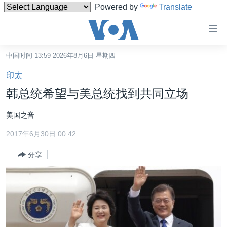
Powered by
Translate
无
障
碍
中国时间 13:59 2026年8月6日 星期四
主页
链
印太
接
美国
韩总统希望与美总统找到共同立场
跳
中国
转
美国之音
台湾
到
2017年6月30日 00:42
内
港澳
容
分享
国际
跳
转
分类新闻
最新国际新闻
到
美中关系
印太
经济·金融·贸易
导
航
热点专题
中东
人权·法律·宗教
跳