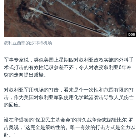
VOA视频
欧洲
科教·文娱·体健
白宫要闻
转
到
VOA今日焦点
非洲
军事
国会报道
检
中文广播
美洲
劳工
美中关系
索
全球议题
环境
美国建国250周年
关注我们
叙利亚西部的沙耶特机场
埃博拉疫情
美国之音专访
军事专家说，类似美国上星期四对叙利亚政权实施的外科手
术式打击的有效性记录参差不齐，令人对改变叙利亚6年冲
重要讲话与声明
突的走向提出质疑。
台海两岸关系
其他语言网站
对叙利亚军用机场的打击，看来是个一次性和范围有限的打
南中国海争端
击，作为美国对叙利亚军队使用化学武器袭击导致人员伤亡
关注西藏
的回应。
关注新疆
设在华盛顿的“保卫民主基金会”的持久战争杂志编辑比尔·罗
GEN Z 看美国
吉奥说，“这完全是策略性的。唯一有效的打击方式是全力以
赴。”