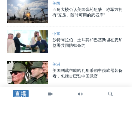
美国
五角大楼否认美国弹药短缺，称军方拥
有“充足、随时可用的武器库”
中东
沙特阿拉伯、土耳其和巴基斯坦在麦加
签署共同防御条约
美洲
美国制裁帮助哈瓦那采购中俄武器装备
者，包括古巴驻中国武官
直播
中东
特朗普总统：重开霍尔木兹海峡的协议
可能“很快”达成
检
中东
索
美国官员：霍尔木兹海峡临时航线无需