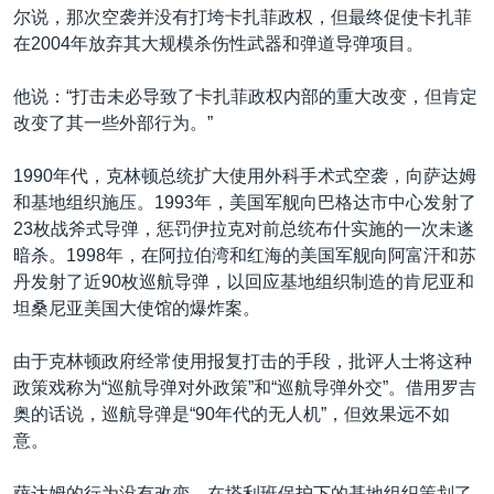
尔说，那次空袭并没有打垮卡扎菲政权，但最终促使卡扎菲
在2004年放弃其大规模杀伤性武器和弹道导弹项目。
他说：“打击未必导致了卡扎菲政权内部的重大改变，但肯定
改变了其一些外部行为。”
1990年代，克林顿总统扩大使用外科手术式空袭，向萨达姆
和基地组织施压。1993年，美国军舰向巴格达市中心发射了
23枚战斧式导弹，惩罚伊拉克对前总统布什实施的一次未遂
暗杀。1998年，在阿拉伯湾和红海的美国军舰向阿富汗和苏
丹发射了近90枚巡航导弹，以回应基地组织制造的肯尼亚和
坦桑尼亚美国大使馆的爆炸案。
由于克林顿政府经常使用报复打击的手段，批评人士将这种
政策戏称为“巡航导弹对外政策”和“巡航导弹外交”。借用罗吉
奥的话说，巡航导弹是“90年代的无人机”，但效果远不如
意。
萨达姆的行为没有改变。在塔利班保护下的基地组织策划了