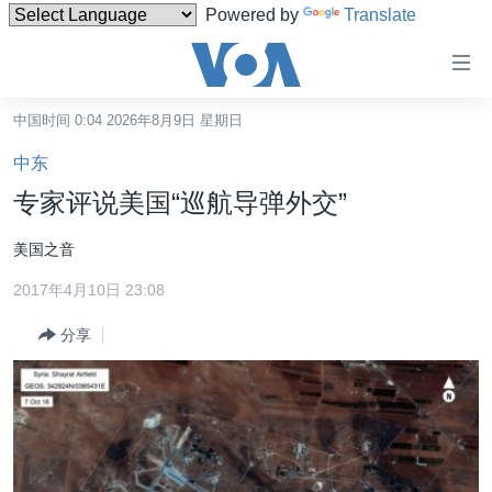
Powered by
Translate
无
障
碍
中国时间 0:04 2026年8月9日 星期日
主页
链
中东
接
美国
专家评说美国“巡航导弹外交”
跳
中国
转
美国之音
台湾
到
2017年4月10日 23:08
内
港澳
容
分享
国际
跳
转
分类新闻
最新国际新闻
到
美中关系
印太
经济·金融·贸易
导
航
热点专题
中东
人权·法律·宗教
跳