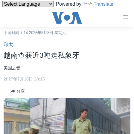
Powered by
Translate
无
障
碍
中国时间 7:14 2026年8月8日 星期六
主页
链
印太
接
美国
越南查获近3吨走私象牙
跳
中国
转
美国之音
台湾
到
2017年7月10日 23:15
内
港澳
容
分享
国际
跳
转
分类新闻
最新国际新闻
到
美中关系
印太
经济·金融·贸易
导
航
热点专题
中东
人权·法律·宗教
跳