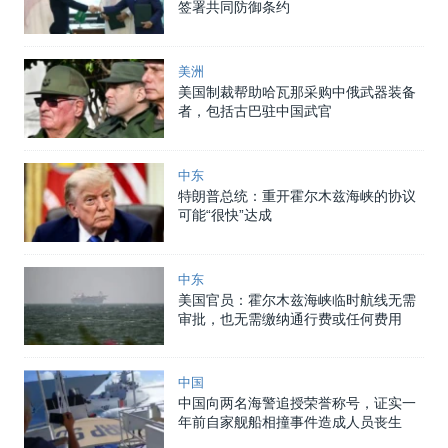
签署共同防御条约
美洲
美国制裁帮助哈瓦那采购中俄武器装备
者，包括古巴驻中国武官
中东
特朗普总统：重开霍尔木兹海峡的协议
可能“很快”达成
中东
美国官员：霍尔木兹海峡临时航线无需
审批，也无需缴纳通行费或任何费用
中国
中国向两名海警追授荣誉称号，证实一
年前自家舰船相撞事件造成人员丧生