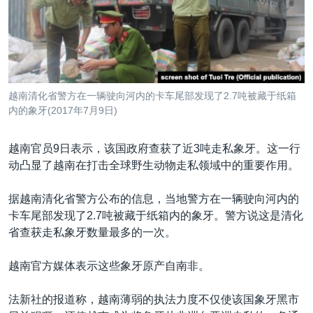
VOA视频
欧洲
科教·文娱·体健
白宫要闻
转
到
VOA今日焦点
非洲
军事
国会报道
检
中文广播
美洲
劳工
美中关系
索
全球议题
环境
美国建国250周年
关注我们
越南清化省警方在一辆驶向河内的卡车尾部发现了2.7吨被藏于纸箱
埃博拉疫情
内的象牙(2017年7月9日)
美国之音专访
越南官员9日表示，该国政府查获了近3吨走私象牙。这一行
重要讲话与声明
动凸显了越南在打击全球野生动物走私领域中的重要作用。
台海两岸关系
其他语言网站
据越南清化省警方公布的信息，当地警方在一辆驶向河内的
南中国海争端
卡车尾部发现了2.7吨被藏于纸箱内的象牙。警方说这是清化
关注西藏
省查获走私象牙数量最多的一次。
关注新疆
越南官方媒体表示这些象牙原产自南非。
GEN Z 看美国
法新社的报道称，越南薄弱的执法力度不仅使该国象牙黑市