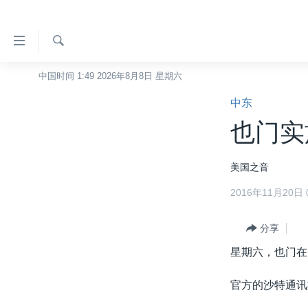
无
障
碍
检
中国时间 1:49 2026年8月8日 星期六
主页
索
链
中东
美国
接
也门实
中国
跳
转
台湾
美国之音
到
港澳
内
2016年11月20日 0
容
国际
跳
分类新闻
分享
最新国际新闻
转
到
星期六，也门在
美中关系
印太
经济·金融·贸易
导
热点专题
中东
人权·法律·宗教
航
官方的沙特通讯
跳
VOA视频
欧洲
科教·文娱·体健
白宫要闻