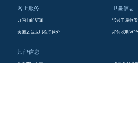
网上服务
卫星信息
关注我们
订阅电邮新闻
通过卫星收看
美国之音应用程序简介
如何收听VO
其他语言网站
其他信息
关于美国之音
条款及私隐
联系我们
美国全球媒
VOA+
社论
美国之音宪章
美國之音粵