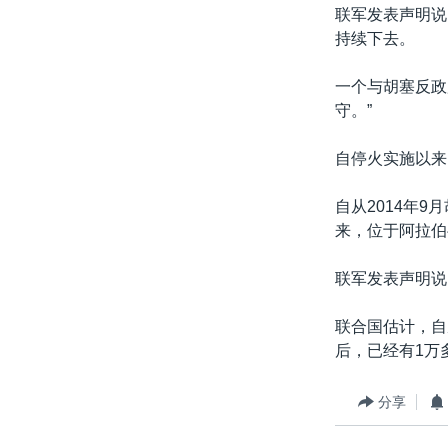
转
联军发表声明说
VOA今日焦点
非洲
军事
国会报道
到
持续下去。
检
中文广播
美洲
劳工
美中关系
索
一个与胡塞反政
全球议题
环境
美国建国250周年
守。”
埃博拉疫情
自停火实施以来
美国之音专访
自从2014年
重要讲话与声明
来，位于阿拉伯
台海两岸关系
联军发表声明说
南中国海争端
关注西藏
联合国估计，自
后，已经有1万
关注新疆
GEN Z 看美国
分享