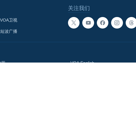
关注我们
VOA卫视
A短波广播
政策
VOA English
体总署
བོད་ཡིག
Media Relations
語網
Accessibility