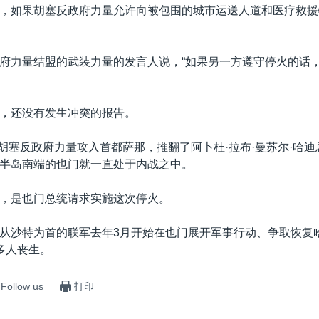
，如果胡塞反政府力量允许向被包围的城市运送人道和医疗救援
府力量结盟的武装力量的发言人说，“如果另一方遵守停火的话
，还没有发生冲突的报告。
9月胡塞反政府力量攻入首都萨那，推翻了阿卜杜·拉布·曼苏尔·哈
半岛南端的也门就一直处于内战之中。
，是也门总统请求实施这次停火。
从沙特为首的联军去年3月开始在也门展开军事行动、争取恢复
多人丧生。
Follow us
打印