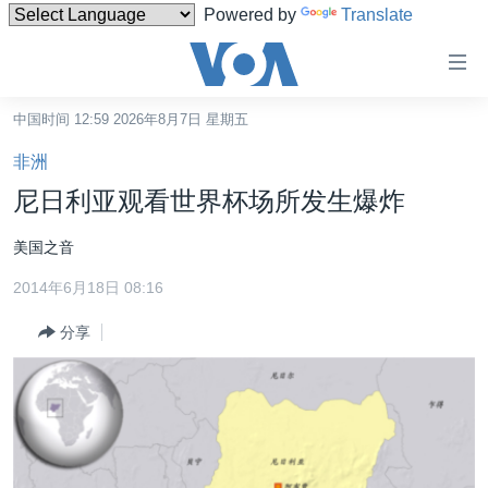
Powered by
Translate
无
障
碍
中国时间 12:59 2026年8月7日 星期五
主页
链
非洲
接
美国
尼日利亚观看世界杯场所发生爆炸
跳
中国
转
美国之音
台湾
到
2014年6月18日 08:16
内
港澳
容
分享
国际
跳
转
分类新闻
最新国际新闻
到
美中关系
印太
经济·金融·贸易
导
航
热点专题
中东
人权·法律·宗教
跳