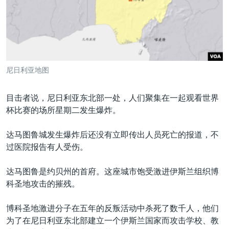
VOA视频
欧洲
科教·文娱·体健
白宫要闻
转
到
VOA今日焦点
非洲
军事
国会报道
检
中文广播
美洲
劳工
美中关系
索
全球议题
环境
美国建国250周年
关注我们
尼日利亚地图
埃博拉疫情
美国之音专访
目击者说，尼日利亚东北部一处，人们聚集在一起观看世界
杯比赛的场所星期二发生爆炸。
重要讲话与声明
台海两岸关系
达马图鲁城发生爆炸后还没有立即传出人员死亡的报道，不
其他语言网站
过医院报告有人受伤。
南中国海争端
关注西藏
达马图鲁是约贝州的首府。这座城市饱受激进伊斯兰组织博
科圣地攻击的摧残。
关注新疆
GEN Z 看美国
博科圣地激进分子在五年的反叛活动中杀死了数千人，他们
为了在尼日利亚东北部建立一个伊斯兰国家而攻击学校、教