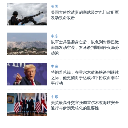
美国
美国大使馆谴责胡塞武装对也门政府军
发动致命攻击
中东
以军士兵遇袭身亡后，以色列对黎巴嫩
南部发动空袭，罗马谈判期间停火局势
趋紧
中东
特朗普总统：在霍尔木兹海峡谈判继续
之际，他更倾向于达成和平协议而非军
事行动
中东
美英最高外交官强调霍尔木兹海峡安全
通行与伊朗无核化的重要性