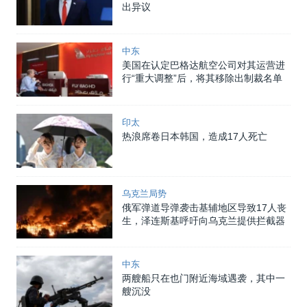
出异议
中东
美国在认定巴格达航空公司对其运营进
行“重大调整”后，将其移除出制裁名单
印太
热浪席卷日本韩国，造成17人死亡
乌克兰局势
俄军弹道导弹袭击基辅地区导致17人丧
生，泽连斯基呼吁向乌克兰提供拦截器
中东
两艘船只在也门附近海域遇袭，其中一
艘沉没