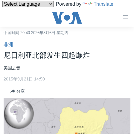
Powered by
Translate
无
障
碍
中国时间 20:40 2026年8月6日 星期四
主页
链
非洲
接
美国
尼日利亚北部发生四起爆炸
跳
中国
转
美国之音
台湾
到
2015年9月21日 14:50
内
港澳
容
分享
国际
跳
转
分类新闻
最新国际新闻
到
美中关系
印太
经济·金融·贸易
导
航
热点专题
中东
人权·法律·宗教
跳