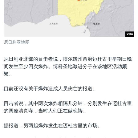
VOA视频
欧洲
科教·文娱·体健
白宫要闻
转
到
VOA今日焦点
非洲
军事
国会报道
检
中文广播
美洲
劳工
美中关系
索
全球议题
环境
美国建国250周年
关注我们
尼日利亚地图
埃博拉疫情
美国之音专访
尼日利亚北部的目击者说，博尔诺州首府迈杜古里星期日晚
间发生至少四次爆炸。博科圣地激进分子在该地区活动频
重要讲话与声明
繁。
台海两岸关系
其他语言网站
目前还没有关于爆炸造成人员伤亡的报道。
南中国海争端
关注西藏
目击者说，其中两次爆炸相隔几分钟，分别发生在迈杜古里
的两座清真寺，当时人们正在做晚祷。
关注新疆
GEN Z 看美国
据报道，另两起爆炸发生在迈杜古里的市场。